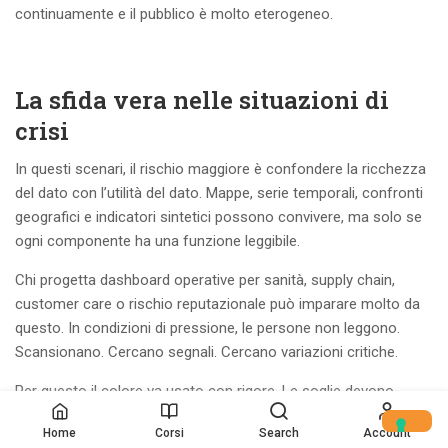
continuamente e il pubblico è molto eterogeneo.
La sfida vera nelle situazioni di
crisi
In questi scenari, il rischio maggiore è confondere la ricchezza
del dato con l’utilità del dato. Mappe, serie temporali, confronti
geografici e indicatori sintetici possono convivere, ma solo se
ogni componente ha una funzione leggibile.
Chi progetta dashboard operative per sanità, supply chain,
customer care o rischio reputazionale può imparare molto da
questo. In condizioni di pressione, le persone non leggono.
Scansionano. Cercano segnali. Cercano variazioni critiche.
Per questo il colore va usato con rigore. Le soglie devono
essere comprensibili. Le fonti e le limitazioni vanno dichiarate. E
Home
Corsi
Search
Account
gli aggiornamenti devono essere consistenti nel tempo,