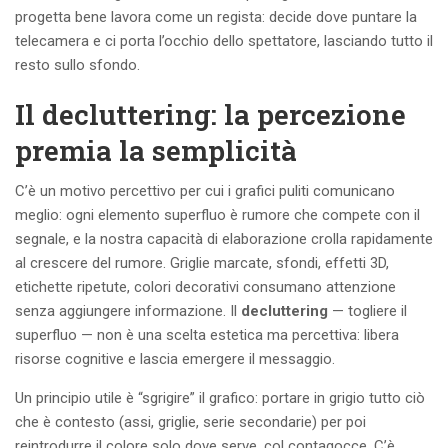
progetta bene lavora come un regista: decide dove puntare la
telecamera e ci porta l’occhio dello spettatore, lasciando tutto il
resto sullo sfondo.
Il decluttering: la percezione
premia la semplicità
C’è un motivo percettivo per cui i grafici puliti comunicano
meglio: ogni elemento superfluo è rumore che compete con il
segnale, e la nostra capacità di elaborazione crolla rapidamente
al crescere del rumore. Griglie marcate, sfondi, effetti 3D,
etichette ripetute, colori decorativi consumano attenzione
senza aggiungere informazione. Il
decluttering
— togliere il
superfluo — non è una scelta estetica ma percettiva: libera
risorse cognitive e lascia emergere il messaggio.
Un principio utile è “sgrigire” il grafico: portare in grigio tutto ciò
che è contesto (assi, griglie, serie secondarie) per poi
reintrodurre il colore solo dove serve, col contagocce. C’è