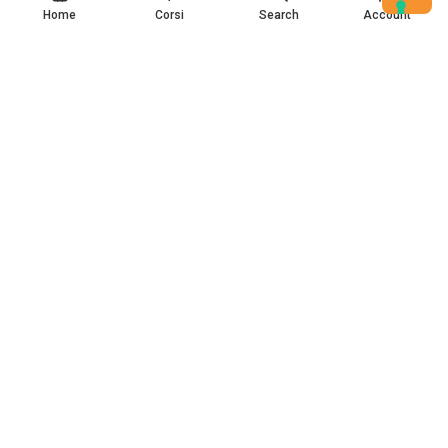
Home
Corsi
Search
Account
Home
(c) Data Storytelling 2025-2025
VUOI UN CORSO AZIENDALE
PERSONALIZZATO?
Scopri la nostra offerta dedicata alle imprese!