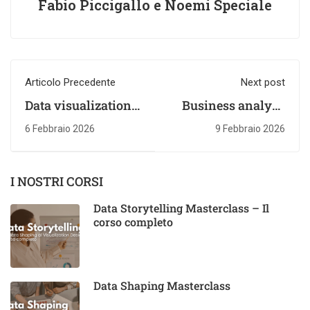
Fabio Piccigallo e Noemi Speciale
Articolo Precedente
Next post
Data visualization:
Business analyst:
cos'è e come
cosa fa, quali
6 Febbraio 2026
9 Febbraio 2026
trasforma i dati in
competenze
decisioni
servono e come
diventarlo
I NOSTRI CORSI
Data Storytelling Masterclass – Il
corso completo
Data Shaping Masterclass