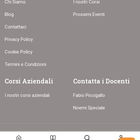
Chi Siamo
I nostri Corsi
Blog
Prossimi Eventi
Contattaci
Privacy Policy
Cookie Policy
Termini e Condizioni
Corsi Aziendali
Contatta i Docenti
I nostri corsi aziendali
Fabio Piccigallo
Noemi Speciale
© Copyright – 2017-26 Delion srls – Tutti i diritti riservati