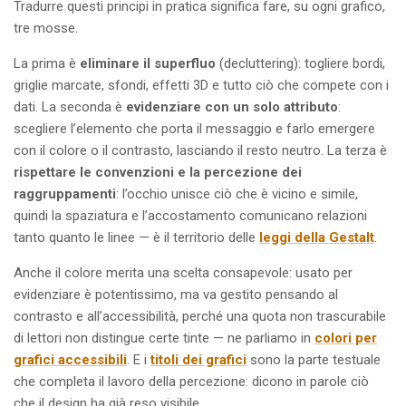
Tradurre questi principi in pratica significa fare, su ogni grafico,
tre mosse.
La prima è
eliminare il superfluo
(decluttering): togliere bordi,
griglie marcate, sfondi, effetti 3D e tutto ciò che compete con i
dati. La seconda è
evidenziare con un solo attributo
:
scegliere l’elemento che porta il messaggio e farlo emergere
con il colore o il contrasto, lasciando il resto neutro. La terza è
rispettare le convenzioni e la percezione dei
raggruppamenti
: l’occhio unisce ciò che è vicino e simile,
quindi la spaziatura e l’accostamento comunicano relazioni
tanto quanto le linee — è il territorio delle
leggi della Gestalt
.
Anche il colore merita una scelta consapevole: usato per
evidenziare è potentissimo, ma va gestito pensando al
contrasto e all’accessibilità, perché una quota non trascurabile
di lettori non distingue certe tinte — ne parliamo in
colori per
grafici accessibili
. E i
titoli dei grafici
sono la parte testuale
che completa il lavoro della percezione: dicono in parole ciò
che il design ha già reso visibile.