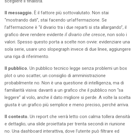
scegliere il finalista.
Il messaggio.
È il fattore più sottovalutato. Non stai
“mostrando dati”, stai facendo un’affermazione. Se
l’affermazione è “il divario tra i due reparti si sta allargando”, il
grafico deve rendere evidente
il divario che cresce
, non solo i
valori. Spesso questo porta a scelte non ovvie: evidenziare una
sola serie, usare uno slopegraph invece di due linee, aggiungere
una riga di riferimento.
Il pubblico.
Un pubblico tecnico legge senza problemi un box
plot o uno scatter; un consiglio di amministrazione
probabilmente no. Non è una questione di intelligenza, ma di
familiarità visiva: davanti a un grafico che il pubblico non “sa
leggere” al volo, anche il dato migliore si perde. A volte la scelta
giusta è un grafico più semplice e meno preciso, perché arriva.
Il contesto.
Un report che verrà letto con calma tollera densità
e dettaglio; una slide proiettata per trenta secondi in riunione
no. Una dashboard interattiva, dove l’utente può filtrare ed