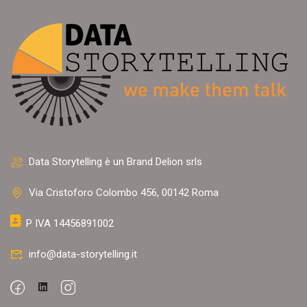
Data Storytelling è un Brand Delion srls
Via Cristoforo Colombo 456, 00142 Roma
P IVA 14456891002
info@data-storytelling.it