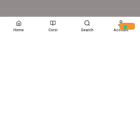
© Copyright – 2017-26 Delion srls – Tutti i diritti riservati
Home
Corsi
Search
Account
Home
(c) Data Storytelling 2025-2025
VUOI UN CORSO AZIENDALE