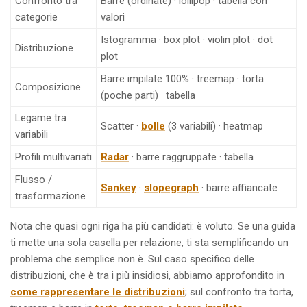
Confronto tra
Barre (ordinate) · lollipop · tabella con
categorie
valori
Istogramma · box plot · violin plot · dot
Distribuzione
plot
Barre impilate 100% · treemap · torta
Composizione
(poche parti) · tabella
Legame tra
Scatter ·
bolle
(3 variabili) · heatmap
variabili
Profili multivariati
Radar
· barre raggruppate · tabella
Flusso /
Sankey
·
slopegraph
· barre affiancate
trasformazione
Nota che quasi ogni riga ha più candidati: è voluto. Se una guida
ti mette una sola casella per relazione, ti sta semplificando un
problema che semplice non è. Sul caso specifico delle
distribuzioni, che è tra i più insidiosi, abbiamo approfondito in
come rappresentare le distribuzioni
; sul confronto tra torta,