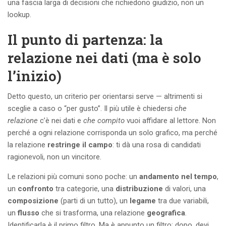
una fascia larga di decisioni che richiedono giudizio, non un
lookup.
Il punto di partenza: la
relazione nei dati (ma è solo
l’inizio)
Detto questo, un criterio per orientarsi serve — altrimenti si
sceglie a caso o “per gusto”. Il più utile è chiedersi
che
relazione
c’è nei dati e
che compito
vuoi affidare al lettore. Non
perché a ogni relazione corrisponda un solo grafico, ma perché
la relazione
restringe il campo
: ti dà una rosa di candidati
ragionevoli, non un vincitore.
Le relazioni più comuni sono poche: un
andamento nel tempo
,
un
confronto
tra categorie, una
distribuzione
di valori, una
composizione
(parti di un tutto), un
legame
tra due variabili,
un
flusso
che si trasforma, una relazione
geografica
.
Identificarla è il primo filtro. Ma è appunto un filtro: dopo, devi