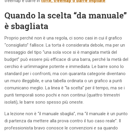
treemap e barre in
torte, treemap o barre impilate
.
Quando la scelta “da manuale”
è sbagliata
Proprio perché non è una regola, ci sono casi in cui il grafico
“consigliato” fallisce. La torta è considerata debole, ma per un
messaggio del tipo “una sola voce si è mangiata metà del
budget” può essere più efficace di una barra, perché la metà del
cerchio è un’immagine potente e immediata. Le barre sono lo
standard per i confronti, ma con quaranta categorie diventano
un muro illeggibile, e una tabella ordinata o un grafico a punti
comunicano meglio. La linea è “la scelta” per il tempo, ma se i
punti temporali sono pochi e non continui (quattro trimestri
isolati), le barre sono spesso più oneste.
La lezione non è “il manuale sbaglia”, ma “il manuale è un punto
di partenza da mettere alla prova contro il tuo caso reale”. Il
professionista bravo conosce le convenzioni
e
sa quando