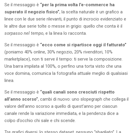
Se il messaggio è
“per la prima volta l’e-commerce ha
superato il negozio fisico”
, la scelta naturale è un grafico a
linee con le due serie rilevanti, il punto di incrocio evidenziato e
le altre due serie tolte o messe in grigio: quello che conta è il
sorpasso nel tempo
, e la linea lo racconta.
Se il messaggio è
“ecco come si ripartisce oggi il fatturato”
(poniamo 40% online, 30% negozio, 20% rivenditori, 10%
marketplace), non ti serve il tempo: ti serve la composizione.
Una barra impilata al 100%, o perfino una torta visto che una
voce domina, comunica la fotografia attuale meglio di qualsiasi
linea.
Se il messaggio è
“quali canali sono cresciuti rispetto
all’anno scorso”
, cambi di nuovo: uno slopegraph che collega il
valore dell’anno scorso a quello di quest’anno per ciascun
canale rende la variazione immediata, e la pendenza dice a
colpo d’occhio chi sale e chi scende.
Tre grafici diversi, lo stesso dataset, nessuno “sbagliato”. La