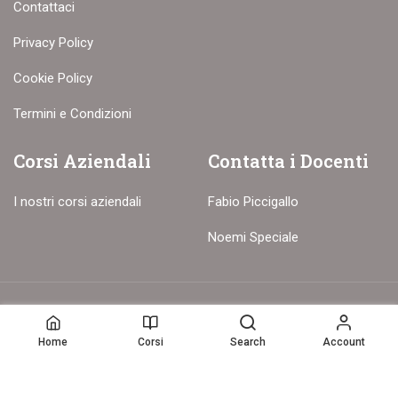
Contattaci
Privacy Policy
Cookie Policy
Termini e Condizioni
Corsi Aziendali
Contatta i Docenti
I nostri corsi aziendali
Fabio Piccigallo
Noemi Speciale
© Copyright – 2017-26 Delion srls – Tutti i diritti riservati
Home
Corsi
Search
Account
Home