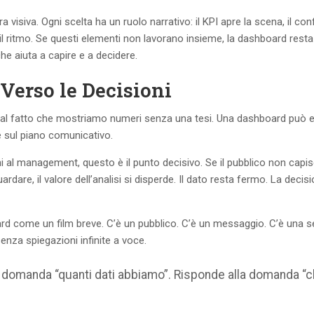
visiva. Ogni scelta ha un ruolo narrativo: il KPI apre la scena, il co
e il ritmo. Se questi elementi non lavorano insieme, la dashboard resta
e aiuta a capire e a decidere.
 Verso le Decisioni
dal fatto che mostriamo numeri senza una tesi. Una dashboard può 
e sul piano comunicativo.
ni al management, questo è il punto decisivo. Se il pubblico non capi
are, il valore dell’analisi si disperde. Il dato resta fermo. La decis
ard come un film breve. C’è un pubblico. C’è un messaggio. C’è una 
nza spiegazioni infinite a voce.
 domanda “quanti dati abbiamo”. Risponde alla domanda “