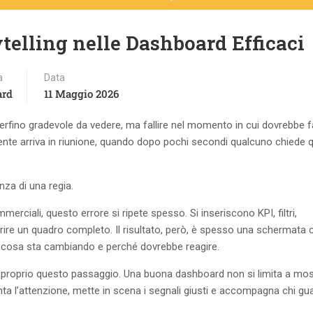
telling nelle Dashboard Efficaci
a
Data
ard
11 Maggio 2026
erfino gradevole da vedere, ma fallire nel momento in cui dovrebbe fa
idente arriva in riunione, quando dopo pochi secondi qualcuno chiede q
nza di una regia.
erciali, questo errore si ripete spesso. Si inseriscono KPI, filtri,
frire un quadro completo. Il risultato, però, è spesso una schermata 
a, cosa sta cambiando e perché dovrebbe reagire.
 proprio questo passaggio. Una buona dashboard non si limita a mos
nta l’attenzione, mette in scena i segnali giusti e accompagna chi gu