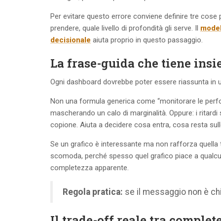
Per evitare questo errore conviene definire tre cose 
prendere, quale livello di profondità gli serve. Il
model
decisionale
aiuta proprio in questo passaggio.
La frase-guida che tiene insi
Ogni dashboard dovrebbe poter essere riassunta in una
Non una formula generica come “monitorare le perfor
mascherando un calo di marginalità. Oppure: i ritardi 
copione. Aiuta a decidere cosa entra, cosa resta sul
Se un grafico è interessante ma non rafforza quella 
scomoda, perché spesso quel grafico piace a qualcuno
completezza apparente.
Regola pratica:
se il messaggio non è chia
Il trade-off reale tra complet