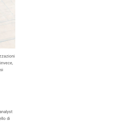
zzazioni
invece,
si
analyst
llo di