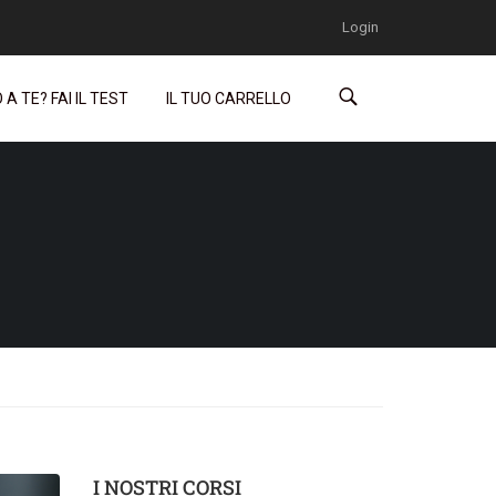
Login
A TE? FAI IL TEST
IL TUO CARRELLO
I NOSTRI CORSI