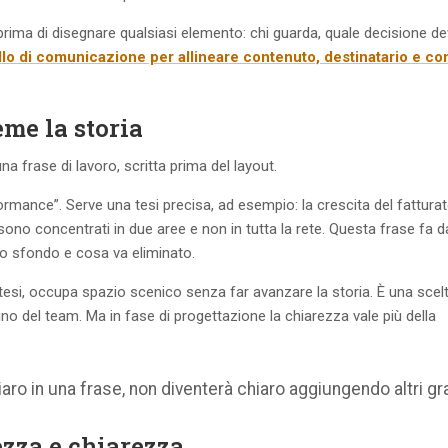
prima di disegnare qualsiasi elemento: chi guarda, quale decisione d
lo di comunicazione per allineare contenuto, destinatario e co
eme la storia
 frase di lavoro, scritta prima del layout.
mance”. Serve una tesi precisa, ad esempio: la crescita del fatturat
sono concentrati in due aree e non in tutta la rete. Questa frase fa d
lo sfondo e cosa va eliminato.
tesi, occupa spazio scenico senza far avanzare la storia. È una scel
 del team. Ma in fase di progettazione la chiarezza vale più della
ro in una frase, non diventerà chiaro aggiungendo altri gra
ezza e chiarezza