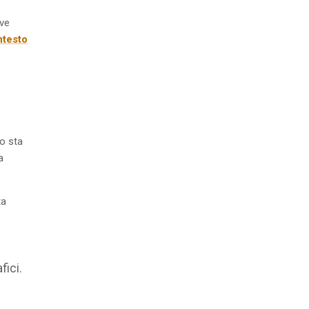
eve
ntesto
o sta
a
ta
fici.