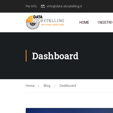
Per info:
info@data-storytelling.it
HOME
I NOSTRI
Dashboard
Home
Blog
Dashboard