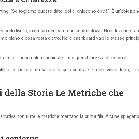
ting. “Se togliamo questo dato, poi ci chiedono dov’è”. È un’obiezion
econdo livello, in un tab dedicato o in un drill-down. Non devono stare
primo piano e cosa resta dietro. Nelle dashboard vale lo stesso princip
truite per accumulo di richieste e non per chiarezza decisionale.
bblico, decisione attesa, messaggio centrale. Il resto viene dopo, e 
i della Storia Le Metriche che
narrativa non tutte le metriche meritano la prima fila. Alcune spiegan
di contorno