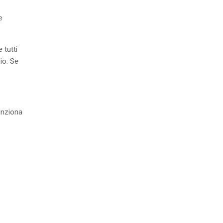
e
 tutti
io. Se
funziona
o