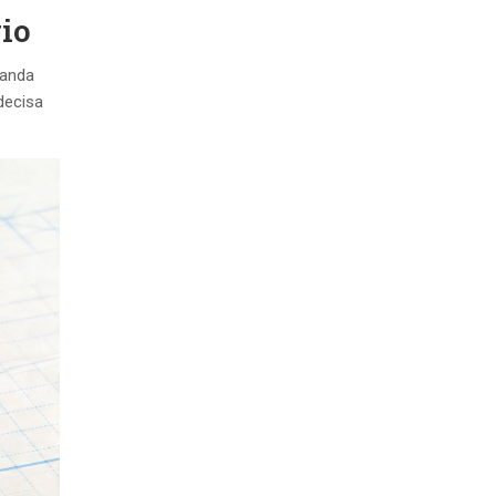
gio
manda
decisa