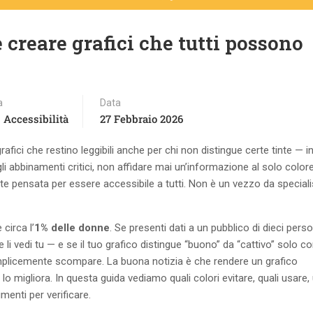
 creare grafici che tutti possono
a
Data
 Accessibilità
27 Febbraio 2026
rafici che restino leggibili anche per chi non distingue certe tinte — i
gli abbinamenti critici, non affidare mai un’informazione al solo colore
te pensata per essere accessibile a tutti. Non è un vezzo da specialis
 circa l’
1% delle donne
. Se presenti dati a un pubblico di dieci pers
i vedi tu — e se il tuo grafico distingue “buono” da “cattivo” solo con
emplicemente scompare. La buona notizia è che rendere un grafico
 lo migliora. In questa guida vediamo quali colori evitare, quali usare,
umenti per verificare.