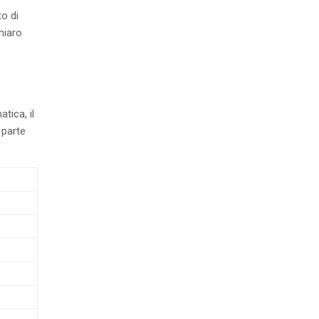
to di
hiaro
tica, il
 parte