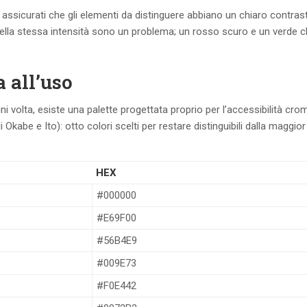
 assicurati che gli elementi da distinguere abbiano un chiaro contras
della stessa intensità sono un problema; un rosso scuro e un verde c
 all’uso
 volta, esiste una palette progettata proprio per l’accessibilità croma
kabe e Ito): otto colori scelti per restare distinguibili dalla maggior
HEX
#000000
#E69F00
#56B4E9
#009E73
#F0E442