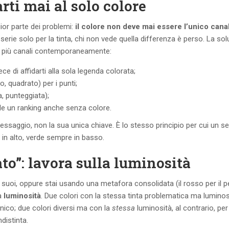
arti mai al solo colore
gior parte dei problemi:
il colore non deve mai essere l’unico cana
serie solo per la tinta, chi non vede quella differenza è perso. La so
u più canali contemporaneamente:
ce di affidarti alla sola legenda colorata;
o, quadrato) per i punti;
a, punteggiata);
ile un ranking anche senza colore.
messaggio, non la sua unica chiave. È lo stesso principio per cui un 
 in alto, verde sempre in basso.
ato”: lavora sulla luminosità
 suoi, oppure stai usando una metafora consolidata (il rosso per il p
la
luminosità
. Due colori con la stessa tinta problematica ma luminos
onico; due colori diversi ma con la
stessa
luminosità, al contrario, per
distinta.