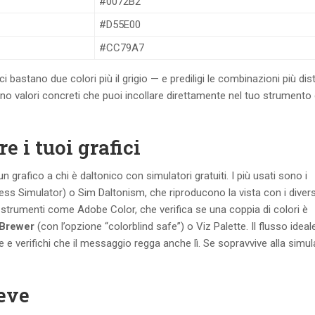
#0072B2
#D55E00
#CC79A7
i bastano due colori più il grigio — e prediligi le combinazioni più dis
 valori concreti che puoi incollare direttamente nel tuo strumento 
e i tuoi grafici
grafico a chi è daltonico con simulatori gratuiti. I più usati sono i
s Simulator) o Sim Daltonism, che riproducono la vista con i diversi 
 strumenti come Adobe Color, che verifica se una coppia di colori è
Brewer
(con l’opzione “colorblind safe”) o Viz Palette. Il flusso ideal
re e verifichi che il messaggio regga anche lì. Se sopravvive alla simu
reve