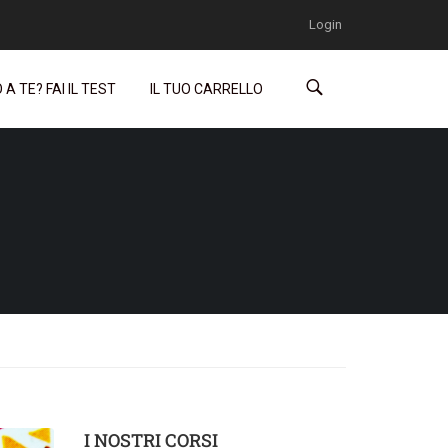
Login
A TE? FAI IL TEST
IL TUO CARRELLO
I NOSTRI CORSI