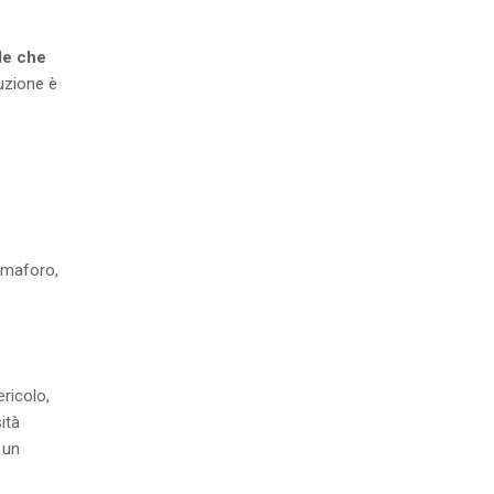
le che
luzione è
semaforo,
ericolo,
ità
 un