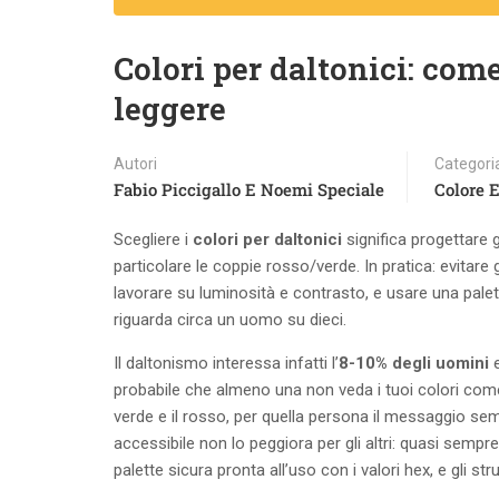
Colori per daltonici: come
leggere
Autori
Categori
Fabio Piccigallo E Noemi Speciale
Colore E
Scegliere i
colori per daltonici
significa progettare g
particolare le coppie rosso/verde. In pratica: evitare 
lavorare su luminosità e contrasto, e usare una palet
riguarda circa un uomo su dieci.
Il daltonismo interessa infatti l’
8-10% degli uomini
e
probabile che almeno una non veda i tuoi colori come l
verde e il rosso, per quella persona il messaggio s
accessibile non lo peggiora per gli altri: quasi sempre
palette sicura pronta all’uso con i valori hex, e gli str