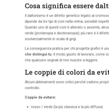
Cosa significa essere dalt
Il daltonismo è un difetto genetico legato al cromo
dipende da tre tipi di coni nella retina, sensibili ris
Quando uno di questi coni è alterato o assente, alcune
verde (protanopia e deuteranopia); più raro è il difetto
sostanzialmente in scala di grigi.
La conseguenza pratica per chi progetta grafici è un
che distingui tu
. Il modo giusto di lavorare, come s
che qualcuno segnali di non riuscire a leggere.
Le coppie di colori da evit
Alcuni abbinamenti sono critici perché cadono proprio
controllo.
Coppie da evitare:
rosso / verde (la più classica e la più diffusa)