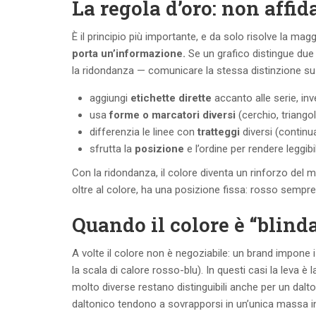
La regola d’oro: non affid
È il principio più importante, e da solo risolve la mag
porta un’informazione.
Se un grafico distingue due 
la ridondanza — comunicare la stessa distinzione s
aggiungi
etichette dirette
accanto alle serie, inve
usa
forme o marcatori diversi
(cerchio, triangol
differenzia le linee con
tratteggi
diversi (continu
sfrutta la
posizione
e l’ordine per rendere leggib
Con la ridondanza, il colore diventa un rinforzo del 
oltre al colore, ha una posizione fissa: rosso sempre
Quando il colore è “blind
A volte il colore non è negoziabile: un brand impone i
la scala di calore rosso-blu). In questi casi la leva è 
molto diverse restano distinguibili anche per un dalt
daltonico tendono a sovrapporsi in un’unica massa in