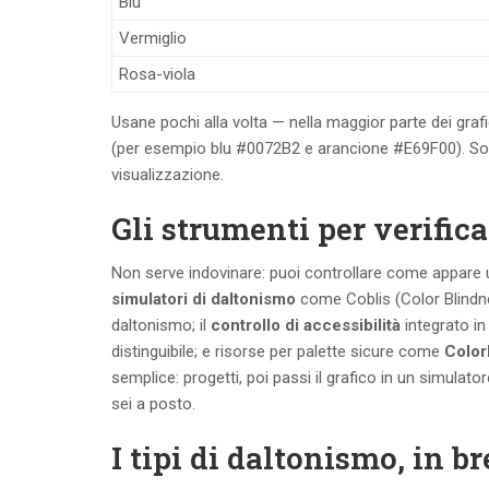
Blu
Vermiglio
Rosa-viola
Usane pochi alla volta — nella maggior parte dei grafic
(per esempio blu #0072B2 e arancione #E69F00). Sono
visualizzazione.
Gli strumenti per verificar
Non serve indovinare: puoi controllare come appare un 
simulatori di daltonismo
come Coblis (Color Blindnes
daltonismo; il
controllo di accessibilità
integrato in
distinguibile; e risorse per palette sicure come
Color
semplice: progetti, poi passi il grafico in un simulato
sei a posto.
I tipi di daltonismo, in b