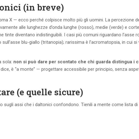
onici (in breve)
soma X — ecco perché colpisce molto più gli uomini. La percezione de
pettivamente alle lunghezze d’onda lunghe (rosso), medie (verde) e corte 
 tinte diventano indistinguibili. I casi più comuni riguardano l’asse 
 sull’asse blu-giallo (tritanopia); rarissima è l’acromatopsia, in cui si
a sola:
non si può dare per scontato che chi guarda distingua i c
i dice, è “a monte” — progettare accessibile per principio, senza aspe
are (e quelle sicure)
 sugli assi che i daltonici confondono. Tienili a mente come lista di