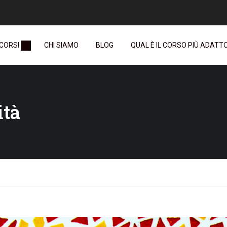
 CORSI
CHI SIAMO
BLOG
QUAL È IL CORSO PIÙ ADATTO 
ità