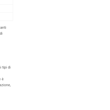
tanti
di
tipi di
e è
lazione,