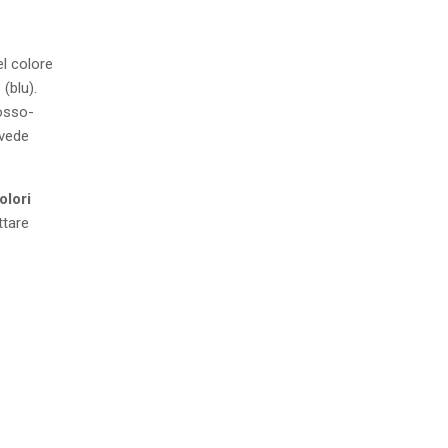
l colore
(blu).
rosso-
 vede
olori
ttare