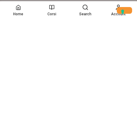
© Copyright – 2017-26 Delion srls – Tutti i diritti riservati
Home
Corsi
Search
Account
Home
(c) Data Storytelling 2025-2025
VUOI UN CORSO AZIENDALE
PERSONALIZZATO?
Scopri la nostra offerta dedicata alle imprese!