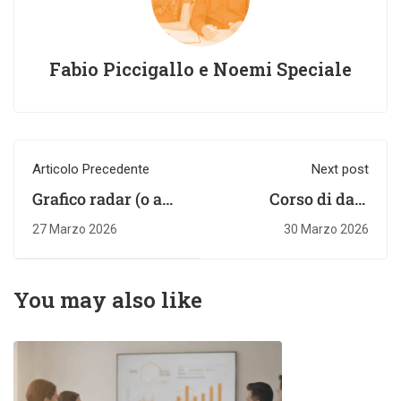
Fabio Piccigallo e Noemi Speciale
Articolo Precedente
Next post
Grafico radar (o a
Corso di data
ragnatela): cos'è,
visualization: cosa
27 Marzo 2026
30 Marzo 2026
quando usarlo e
deve contenere e
come crearlo
come sceglierlo
You may also like