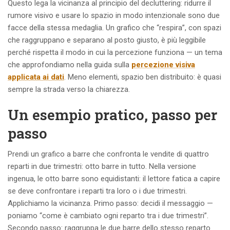
Questo lega la vicinanza al principio del decluttering: ridurre il
rumore visivo e usare lo spazio in modo intenzionale sono due
facce della stessa medaglia. Un grafico che “respira”, con spazi
che raggruppano e separano al posto giusto, è più leggibile
perché rispetta il modo in cui la percezione funziona — un tema
che approfondiamo nella guida sulla
percezione visiva
applicata ai dati
. Meno elementi, spazio ben distribuito: è quasi
sempre la strada verso la chiarezza.
Un esempio pratico, passo per
passo
Prendi un grafico a barre che confronta le vendite di quattro
reparti in due trimestri: otto barre in tutto. Nella versione
ingenua, le otto barre sono equidistanti: il lettore fatica a capire
se deve confrontare i reparti tra loro o i due trimestri.
Applichiamo la vicinanza. Primo passo: decidi il messaggio —
poniamo “come è cambiato ogni reparto tra i due trimestri”.
Secondo passo: raggruppa le due barre dello stesso reparto