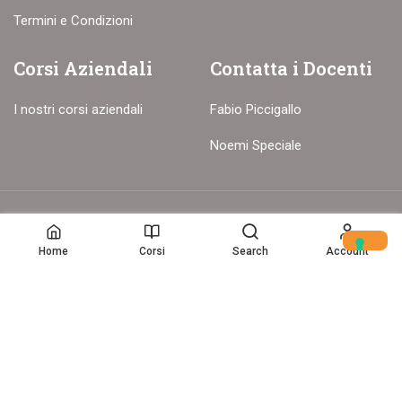
Termini e Condizioni
Corsi Aziendali
Contatta i Docenti
I nostri corsi aziendali
Fabio Piccigallo
Noemi Speciale
© Copyright – 2017-26 Delion srls – Tutti i diritti riservati
Home
Corsi
Search
Account
Home
(c) Data Storytelling 2025-2025