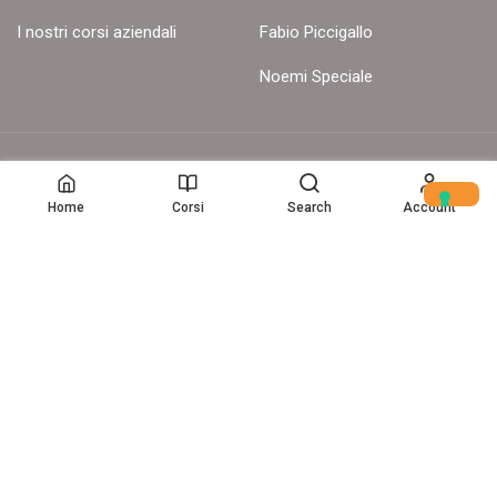
I nostri corsi aziendali
Fabio Piccigallo
Noemi Speciale
© Copyright – 2017-26 Delion srls – Tutti i diritti riservati
Home
Corsi
Search
Account
Home
(c) Data Storytelling 2025-2025