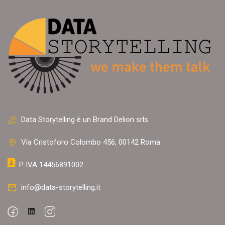
Data Storytelling è un Brand Delion srls
Via Cristoforo Colombo 456, 00142 Roma
P IVA 14456891002
info@data-storytelling.it