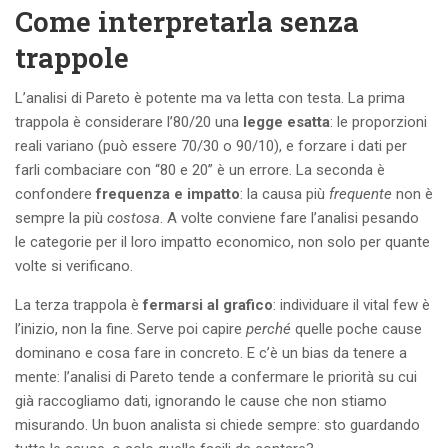
Come interpretarla senza
trappole
L’analisi di Pareto è potente ma va letta con testa. La prima
trappola è considerare l’80/20 una
legge esatta
: le proporzioni
reali variano (può essere 70/30 o 90/10), e forzare i dati per
farli combaciare con “80 e 20” è un errore. La seconda è
confondere
frequenza e impatto
: la causa più
frequente
non è
sempre la più
costosa
. A volte conviene fare l’analisi pesando
le categorie per il loro impatto economico, non solo per quante
volte si verificano.
La terza trappola è
fermarsi al grafico
: individuare il vital few è
l’inizio, non la fine. Serve poi capire
perché
quelle poche cause
dominano e cosa fare in concreto. E c’è un bias da tenere a
mente: l’analisi di Pareto tende a confermare le priorità su cui
già raccogliamo dati, ignorando le cause che non stiamo
misurando. Un buon analista si chiede sempre: sto guardando