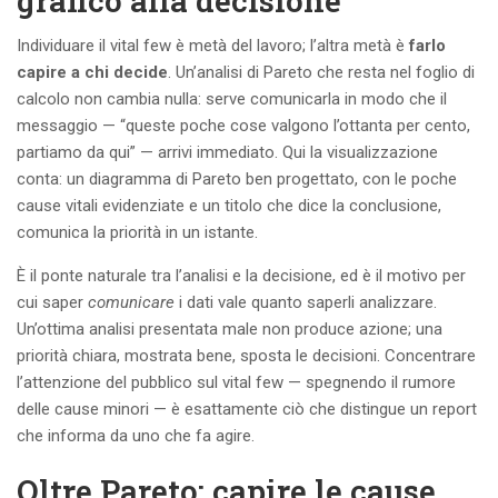
grafico alla decisione
Individuare il vital few è metà del lavoro; l’altra metà è
farlo
capire a chi decide
. Un’analisi di Pareto che resta nel foglio di
calcolo non cambia nulla: serve comunicarla in modo che il
messaggio — “queste poche cose valgono l’ottanta per cento,
partiamo da qui” — arrivi immediato. Qui la visualizzazione
conta: un diagramma di Pareto ben progettato, con le poche
cause vitali evidenziate e un titolo che dice la conclusione,
comunica la priorità in un istante.
È il ponte naturale tra l’analisi e la decisione, ed è il motivo per
cui saper
comunicare
i dati vale quanto saperli analizzare.
Un’ottima analisi presentata male non produce azione; una
priorità chiara, mostrata bene, sposta le decisioni. Concentrare
l’attenzione del pubblico sul vital few — spegnendo il rumore
delle cause minori — è esattamente ciò che distingue un report
che informa da uno che fa agire.
Oltre Pareto: capire le cause