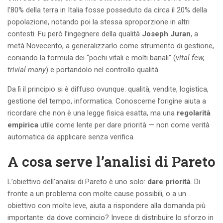
l’80% della terra in Italia fosse posseduto da circa il 20% della
popolazione, notando poi la stessa sproporzione in altri
contesti. Fu però l’ingegnere della qualità
Joseph Juran
, a
metà Novecento, a generalizzarlo come strumento di gestione,
coniando la formula dei “pochi vitali e molti banali” (
vital few,
trivial many
) e portandolo nel controllo qualità.
Da lì il principio si è diffuso ovunque: qualità, vendite, logistica,
gestione del tempo, informatica. Conoscerne l’origine aiuta a
ricordare che non è una legge fisica esatta, ma una
regolarità
empirica
utile come lente per dare priorità — non come verità
automatica da applicare senza verifica.
A cosa serve l’analisi di Pareto
L’obiettivo dell’analisi di Pareto è uno solo:
dare priorità
. Di
fronte a un problema con molte cause possibili, o a un
obiettivo con molte leve, aiuta a rispondere alla domanda più
importante: da dove comincio? Invece di distribuire lo sforzo in