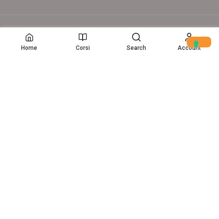
© Copyright – 2017-26 Delion srls – Tutti i diritti riservati
Home
Corsi
Search
Account
Home
(c) Data Storytelling 2025-2025
VUOI UN CORSO AZIENDALE