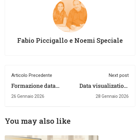
Fabio Piccigallo e Noemi Speciale
Articolo Precedente
Next post
Formazione data
Data visualization:
storytelling: scopri
cos'è e come
26 Gennaio 2026
28 Gennaio 2026
corsi per
trasforma i dati in
trasformare dati in
decisioni
storie
You may also like