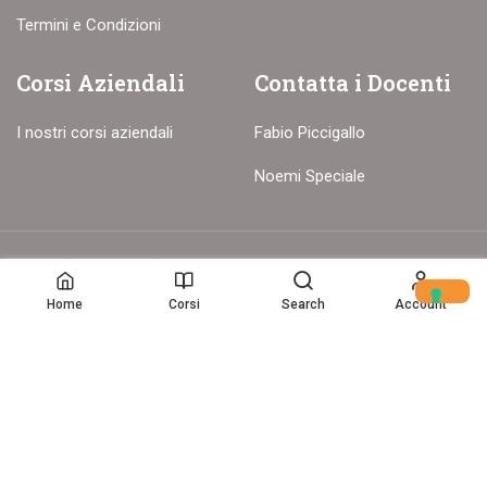
Termini e Condizioni
Corsi Aziendali
Contatta i Docenti
I nostri corsi aziendali
Fabio Piccigallo
Noemi Speciale
© Copyright – 2017-26 Delion srls – Tutti i diritti riservati
Home
Corsi
Search
Account
Home
(c) Data Storytelling 2025-2025