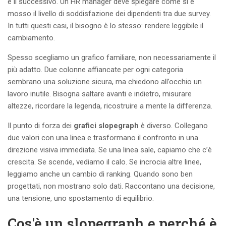
e il successivo. Un HR manager deve spiegare come si è
mosso il livello di soddisfazione dei dipendenti tra due survey.
In tutti questi casi, il bisogno è lo stesso: rendere leggibile il
cambiamento.
Spesso scegliamo un grafico familiare, non necessariamente il
più adatto. Due colonne affiancate per ogni categoria
sembrano una soluzione sicura, ma chiedono all’occhio un
lavoro inutile. Bisogna saltare avanti e indietro, misurare
altezze, ricordare la legenda, ricostruire a mente la differenza.
Il punto di forza dei
grafici slopegraph
è diverso. Collegano
due valori con una linea e trasformano il confronto in una
direzione visiva immediata. Se una linea sale, capiamo che c’è
crescita. Se scende, vediamo il calo. Se incrocia altre linee,
leggiamo anche un cambio di ranking. Quando sono ben
progettati, non mostrano solo dati. Raccontano una decisione,
una tensione, uno spostamento di equilibrio.
Cos'è un slopegraph e perché è