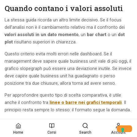
Quando contano i valori assoluti
La stessa guida ricorda un altro limite decisivo. Se il focus
dell’analisi non è il cambiamento relativo ma il confronto dei
valori assoluti in un dato momento
, un
bar chart
o un
dot
plot
risultano superiori in chiarezza.
Questo criterio evita molti errori nelle dashboard. Se il
management deve sapere quale business unit vale di più oggi, il
grafico slopegraph può essere una deviazione inutile. Se invece
deve capire quale business unit ha guadagnato o perso
posizione tra due chiusure, allora torna ad avere senso.
Per approfondire questo tipo di scelta comparativa, è utile
anche il confronto tra
linee o barre nei grafici temporali
. Il
principio resta sempre lo stesso: il formato segue la domanda.
Errori di design che lo
indeboliscono
Home
Corsi
Search
Account