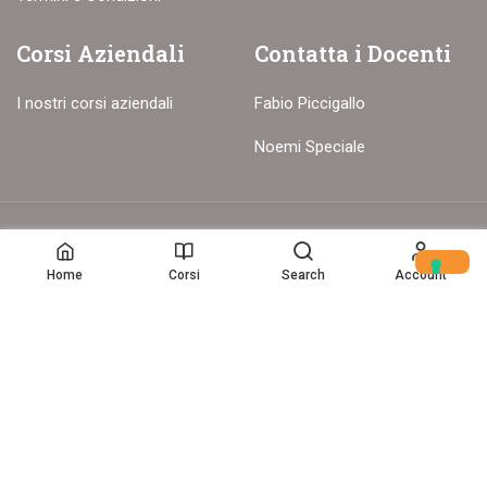
Corsi Aziendali
Contatta i Docenti
I nostri corsi aziendali
Fabio Piccigallo
Noemi Speciale
© Copyright – 2017-26 Delion srls – Tutti i diritti riservati
Home
Corsi
Search
Account
Home
(c) Data Storytelling 2025-2025