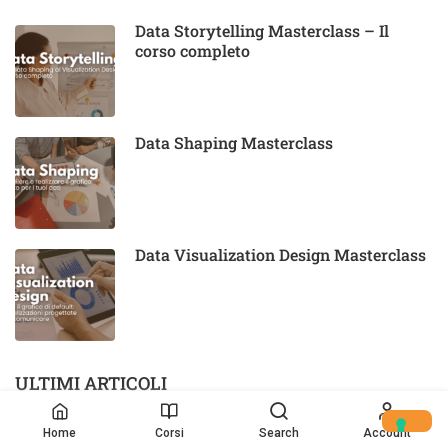
Data Storytelling Masterclass – Il
corso completo
Data Shaping Masterclass
Data Visualization Design Masterclass
ULTIMI ARTICOLI
Looker Studio, Power BI o Tableau:
Home
Corsi
Search
Account
quale scegliere nel 2026