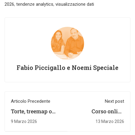
2026
,
tendenze analytics
,
visualizzazione dati
Fabio Piccigallo e Noemi Speciale
Articolo Precedente
Next post
Torte, treemap o
Corso online
barre impilate?
visualizzazione
9 Marzo 2026
13 Marzo 2026
Come scegliere il
dati: guida per
grafico giusto
scegliere il migliore