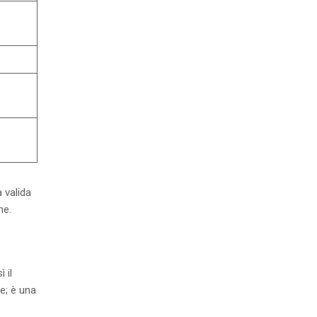
 valida
he.
 il
e; è una