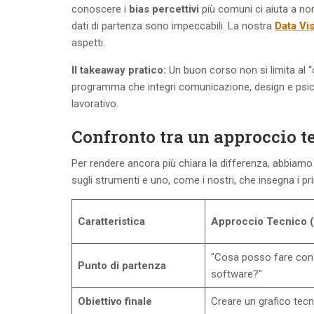
conoscere i
bias percettivi
più comuni ci aiuta a non
dati di partenza sono impeccabili. La nostra
Data Vi
aspetti.
Il takeaway pratico:
Un buon corso non si limita al “
programma che integri comunicazione, design e psicol
lavorativo.
Confronto tra un approccio t
Per rendere ancora più chiara la differenza, abbiam
sugli strumenti e uno, come i nostri, che insegna i pr
Caratteristica
Approccio Tecnico (c
"Cosa posso fare con
Punto di partenza
software?"
Obiettivo finale
Creare un grafico tec