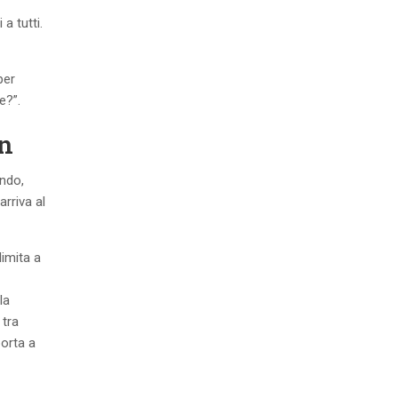
a tutti.
per
e?”.
on
ndo,
rriva al
limita a
la
 tra
porta a