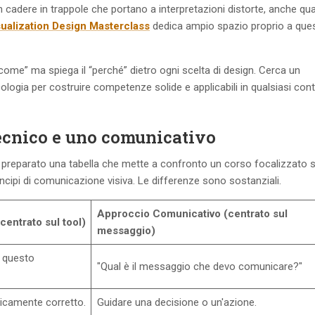
 cadere in trappole che portano a interpretazioni distorte, anche qu
sualization Design Masterclass
dedica ampio spazio proprio a ques
come” ma spiega il “perché” dietro ogni scelta di design. Cerca un
ogia per costruire competenze solide e applicabili in qualsiasi con
ecnico e uno comunicativo
o preparato una tabella che mette a confronto un corso focalizzato 
incipi di comunicazione visiva. Le differenze sono sostanziali.
Approccio Comunicativo (centrato sul
entrato sul tool)
messaggio)
 questo
"Qual è il messaggio che devo comunicare?"
nicamente corretto.
Guidare una decisione o un'azione.