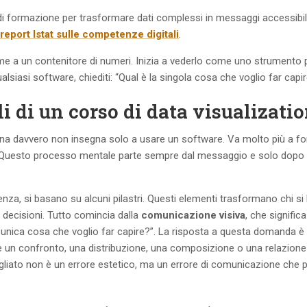
i formazione per trasformare dati complessi in messaggi accessibili 
report Istat sulle competenze digitali
.
me a un contenitore di numeri. Inizia a vederlo come uno strumento 
siasi software, chiediti: “Qual è la singola cosa che voglio far capir
 di un corso di data visualizati
na davvero non insegna solo a usare un software. Va molto più a fo
. Questo processo mentale parte sempre dal messaggio e solo dopo a
renza, si basano su alcuni pilastri. Questi elementi trasformano chi si 
e decisioni. Tutto comincia dalla
comunicazione visiva
, che significa
l’unica cosa che voglio far capire?”. La risposta a questa domanda è 
 un confronto, una distribuzione, una composizione o una relazione
sbagliato non è un errore estetico, ma un errore di comunicazione che 