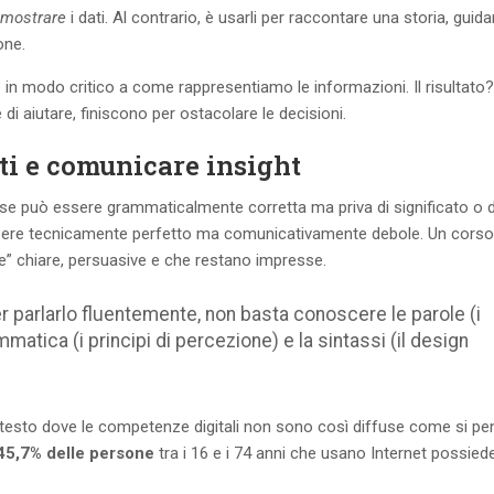
mostrare
i dati. Al contrario, è usarli per raccontare una storia, guida
one.
in modo critico a come rappresentiamo le informazioni. Il risultato?
 di aiutare, finiscono per ostacolare le decisioni.
ti e comunicare insight
e può essere grammaticalmente corretta ma priva di significato o di
essere tecnicamente perfetto ma comunicativamente debole. Un corso
ive” chiare, persuasive e che restano impresse.
er parlarlo fluentemente, non basta conoscere le parole (i
atica (i principi di percezione) e la sintassi (il design
testo dove le competenze digitali non sono così diffuse come si pe
45,7% delle persone
tra i 16 e i 74 anni che usano Internet possied