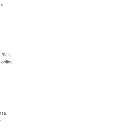
re
fficile
 online
nsa.
e