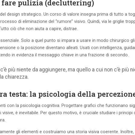
i fare pulizia (decluttering)
o del design strategico. Un corso di valore insegna prima di tutto a togl
processo di eliminazione del “rumore” visivo. Quindi, via le griglie trop
. Tutto ciò che non aiuta a capire, distrae.
 essenziale. Solo a quel punto si impara a usare in modo chirurgico gli
mensione o la posizione diventano alleati. Usati con intelligenza, guid
tendo in evidenza il messaggio chiave in una frazione di secondo.
 c’è più niente da aggiungere, ma quello a cui non c’è più n
lla chiarezza.
a testa: la psicologia della percezion
nti con la psicologia cognitiva. Progettare grafici che funzionano sig
isive, è inevitabile. Per questo motivo, è cruciale studiare i principi 
ra.
amente gli elementi e costruiamo una storia visiva coerente. Inoltre,