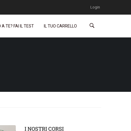
Login
A TE? FAI IL TEST
IL TUO CARRELLO
I NOSTRI CORSI