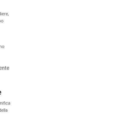
iere,
po
ano
iente
e
nifica
della