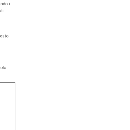
ando i
ti
testo
solo