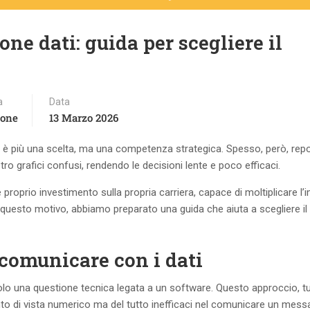
ne dati: guida per scegliere il
a
Data
ione
13 Marzo 2026
on è più una scelta, ma una competenza strategica. Spesso, però, repo
o grafici confusi, rendendo le decisioni lente e poco efficaci.
 proprio investimento sulla propria carriera, capace di moltiplicare l’
Per questo motivo, abbiamo preparato una guida che aiuta a scegliere il
r comunicare con i dati
olo una questione tecnica legata a un software. Questo approccio, tu
nto di vista numerico ma del tutto inefficaci nel comunicare un mess