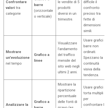
Confrontare
le vendite di 5
difficile il
barre
valori
tra
prodotti
confronto
(orizzontale
categorie
diversi in un
preciso tra
o verticale)
trimestre.
fette di
dimensioni
simili.
Usare grafici a
Visualizzare
barre non
l'andamento
Mostrare
ordinati.
Grafico a
del traffico
un'evoluzione
Spezzano la
linee
mensile del
nel tempo
continuità
sito web negli
visiva della
ultimi 2 anni.
tendenza.
Mostrare la
Usare grafici a
ripartizione
torta multipli
percentuale
per
Grafico a
delle fonti di
Analizzare la
confrontare la
barre
ricavo (es.