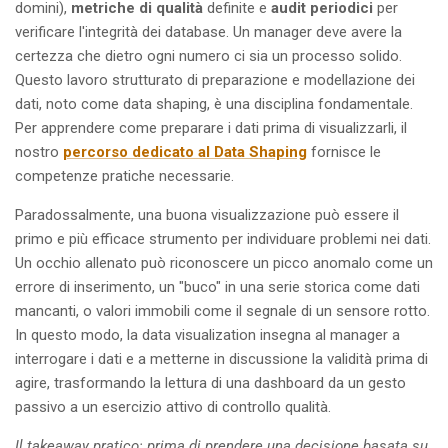
domini),
metriche di qualità
definite e
audit periodici
per
verificare l'integrità dei database. Un manager deve avere la
certezza che dietro ogni numero ci sia un processo solido.
Questo lavoro strutturato di preparazione e modellazione dei
dati, noto come data shaping, è una disciplina fondamentale.
Per apprendere come preparare i dati prima di visualizzarli, il
nostro
percorso dedicato al Data Shaping
fornisce le
competenze pratiche necessarie.
Paradossalmente, una buona visualizzazione può essere il
primo e più efficace strumento per individuare problemi nei dati.
Un occhio allenato può riconoscere un picco anomalo come un
errore di inserimento, un "buco" in una serie storica come dati
mancanti, o valori immobili come il segnale di un sensore rotto.
In questo modo, la data visualization insegna al manager a
interrogare i dati e a metterne in discussione la validità prima di
agire, trasformando la lettura di una dashboard da un gesto
passivo a un esercizio attivo di controllo qualità.
Il takeaway pratico: prima di prendere una decisione basata su