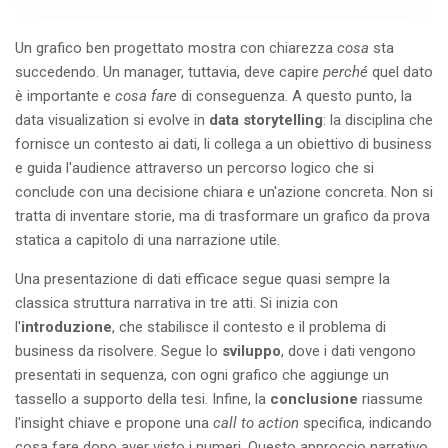
Un grafico ben progettato mostra con chiarezza
cosa
sta
succedendo. Un manager, tuttavia, deve capire
perché
quel dato
è importante e
cosa fare
di conseguenza. A questo punto, la
data visualization si evolve in
data storytelling
: la disciplina che
fornisce un contesto ai dati, li collega a un obiettivo di business
e guida l'audience attraverso un percorso logico che si
conclude con una decisione chiara e un'azione concreta. Non si
tratta di inventare storie, ma di trasformare un grafico da prova
statica a capitolo di una narrazione utile.
Una presentazione di dati efficace segue quasi sempre la
classica struttura narrativa in tre atti. Si inizia con
l'
introduzione
, che stabilisce il contesto e il problema di
business da risolvere. Segue lo
sviluppo
, dove i dati vengono
presentati in sequenza, con ogni grafico che aggiunge un
tassello a supporto della tesi. Infine, la
conclusione
riassume
l'insight chiave e propone una
call to action
specifica, indicando
cosa fare dopo aver visto i numeri. Questo approccio narrativo