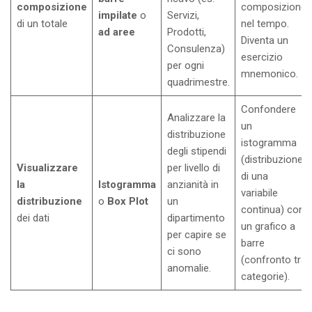
composizione
composizione
impilate
o
Servizi,
di un totale
nel tempo.
ad aree
Prodotti,
Diventa un
Consulenza)
esercizio
per ogni
mnemonico.
quadrimestre.
Confondere
Analizzare la
un
distribuzione
istogramma
degli stipendi
(distribuzione
Visualizzare
per livello di
di una
la
Istogramma
anzianità in
variabile
distribuzione
o
Box Plot
un
continua) con
dei dati
dipartimento
un grafico a
per capire se
barre
ci sono
(confronto tra
anomalie.
categorie).