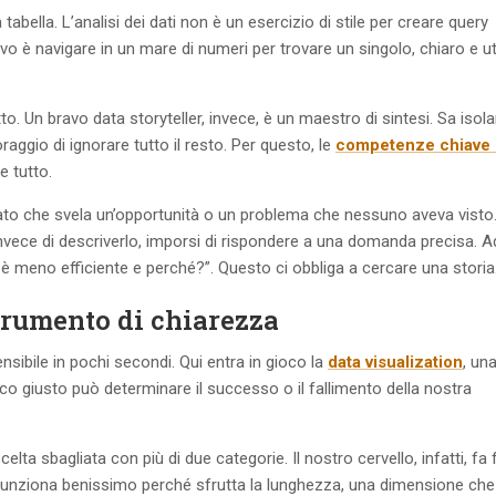
ella. L’analisi dei dati non è un esercizio di stile per creare query
ivo è navigare in un mare di numeri per trovare un singolo, chiaro e ut
to. Un bravo data storyteller, invece, è un maestro di sintesi. Sa isola
raggio di ignorare tutto il resto. Per questo, le
competenze chiave 
e tutto.
 dato che svela un’opportunità o un problema che nessuno aveva visto
nvece di descriverlo, imporsi di rispondere a una domanda precisa. A
a è meno efficiente e perché?”. Questo ci obbliga a cercare una storia
trumento di chiarezza
nsibile in pochi secondi. Qui entra in gioco la
data visualization
, un
fico giusto può determinare il successo o il fallimento della nostra
ta sbagliata con più di due categorie. Il nostro cervello, infatti, fa 
, funziona benissimo perché sfrutta la lunghezza, una dimensione che