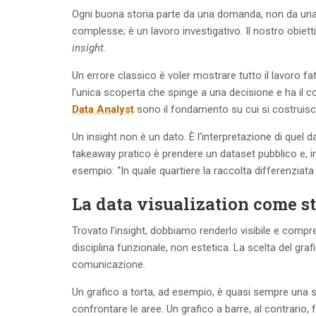
Ogni buona storia parte da una domanda, non da una tab
complesse; è un lavoro investigativo. Il nostro obiett
insight
.
Un errore classico è voler mostrare tutto il lavoro fat
l’unica scoperta che spinge a una decisione e ha il co
Data Analyst
sono il fondamento su cui si costruisc
Un insight non è un dato. È l’interpretazione di quel
takeaway pratico è prendere un dataset pubblico e, i
esempio: “In quale quartiere la raccolta differenziat
La data visualization come s
Trovato l’insight, dobbiamo renderlo visibile e compre
disciplina funzionale, non estetica. La scelta del gra
comunicazione.
Un grafico a torta, ad esempio, è quasi sempre una scel
confrontare le aree. Un grafico a barre, al contrario