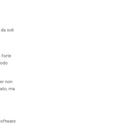
 da soli
 forte
modo
ler non
dato, ma
software