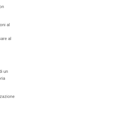
con
oni al
sare al
di un
ria
izzazione