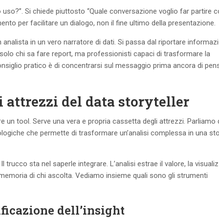
o uso?”. Si chiede piuttosto “Quale conversazione voglio far partire 
ento per facilitare un dialogo, non il fine ultimo della presentazione.
nalista in un vero narratore di dati. Si passa dal riportare informazi
olo chi sa fare report, ma professionisti capaci di trasformare la
consiglio pratico è di concentrarsi sul messaggio prima ancora di pen
i attrezzi del data storyteller
e un tool. Serve una vera e propria cassetta degli attrezzi. Parliamo 
ologiche che permette di trasformare un’analisi complessa in una sto
 trucco sta nel saperle integrare. L’analisi estrae il valore, la visual
la memoria di chi ascolta. Vediamo insieme quali sono gli strumenti
ificazione dell’insight