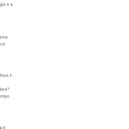
gio e a
ieme
noi
nire il
dere?
tempo
ma è