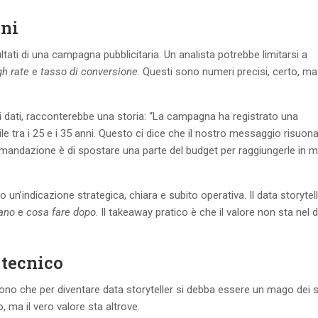
oni
ati di una campagna pubblicitaria. Un analista potrebbe limitarsi a
gh rate
e
tasso di conversione
. Questi sono numeri precisi, certo, ma
 di dati, racconterebbe una storia: “La campagna ha registrato una
e tra i 25 e i 35 anni. Questo ci dice che il nostro messaggio risuona
mandazione è di spostare una parte del budget per raggiungerle in 
 un’indicazione strategica, chiara e subito operativa. Il data storytel
cano
e
cosa fare dopo
. Il takeaway pratico è che il valore non sta nel 
 tecnico
ono che per diventare data storyteller si debba essere un mago dei 
 ma il vero valore sta altrove.