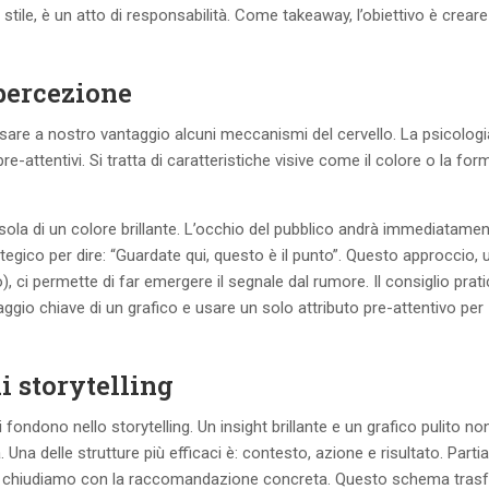
stile, è un atto di responsabilità. Come takeaway, l’obiettivo è creare
 percezione
usare a nostro vantaggio alcuni meccanismi del cervello. La psicologi
re-attentivi. Si tratta di caratteristiche visive come il colore o la fo
ola di un colore brillante. L’occhio del pubblico andrà immediatamente
gico per dire: “Guardate qui, questo è il punto”. Questo approccio, u
, ci permette di far emergere il segnale dal rumore. Il consiglio prat
aggio chiave di un grafico e usare un solo attributo pre-attentivo per
i storytelling
 fondono nello storytelling. Un insight brillante e un grafico pulito no
 Una delle strutture più efficaci è: contesto, azione e risultato. Part
olta e chiudiamo con la raccomandazione concreta. Questo schema tra