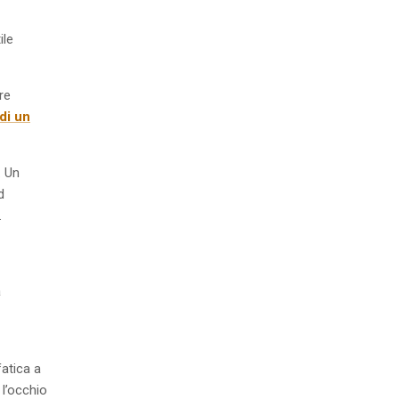
ile
re
di un
. Un
d
.
a
fatica a
 l’occhio