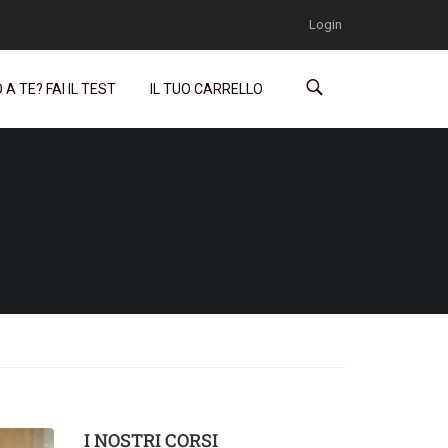
Login
A TE? FAI IL TEST
IL TUO CARRELLO
I NOSTRI CORSI