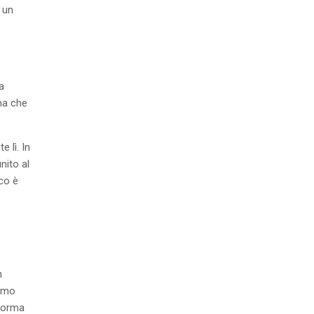
 un
a
rma che
 lì. In
nito al
ico è
n
iamo
sforma