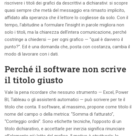
riscrivere i titoli dei grafici da descrittivi a dichiarativi: si scopre
quasi sempre che metà del messaggio era rimasto implicito,
affidato alla speranza che il lettore lo cogliesse da solo. Con il
tempo, l’abitudine a formulare l’insight in parole migliora non
solo i titoli, ma la chiarezza dell’intera comunicazione, perché
costringe a chiedersi — per ogni grafico — “qual è davvero il
punto?”. Ed è una domanda che, posta con costanza, cambia il
modo di lavorare con i dati.
Perché il software non scrive
il titolo giusto
Vale la pena ricordare che nessuno strumento — Excel, Power
BI, Tableau o gli assistenti automatici — può scrivere per te il
titolo che conta. Il software, al massimo, propone come titolo il
nome del campo o della metrica: “Somma di fatturato”,
“Conteggio ordini”. Sono etichette tecniche, l’opposto di un
titolo dichiarativo, e accettarle per inerzia significa rinunciare
all’elemento più letto del grafico. Il motivo è strutturale: lo