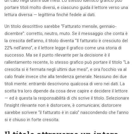
un calo negli ultimi due mesi. Lo stesso identico grafico può
portare titoli molto diversi, e ciascuno guida il lettore verso una
lettura diversa — legittima finché fedele ai dati.
Un titolo descrittivo sarebbe “Fatturato mensile, gennaio-
dicembre”: corretto, neutro, muto. Se il messaggio che conta è
la crescita dell’anno, il titolo diventa “Il fatturato è cresciuto del
22% nell’anno”, e il lettore legge il grafico come una storia di
successo. Ma se il punto rilevante per la decisione è il
rallentamento recente, lo stesso grafico può portare il titolo “La
crescita si è fermata negli ultimi due mesi”, e ora l’occhio va al
calo finale invece che alla tendenza generale. Nessuno dei due
titoli mente: entrambi descrivono qualcosa di vero nei dati. La
scelta tra loro dipende da cosa deve capire e decidere il lettore
— ed è questa la responsabilità di chi scrive il titolo. Selezionare
l’insight rilevante non è distorcere, è comunicare; distorcere
sarebbe scrivere “il fatturato è in calo” nascondendo che l’anno
si è chiuso in forte crescita.