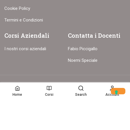
Cookie Policy
Termini e Condizioni
Corsi Aziendali
Contatta i Docenti
I nostri corsi aziendali
Fabio Piccigallo
Noemi Speciale
© Copyright – 2017-26 Delion srls – Tutti i diritti riservati
Home
Corsi
Search
Account
Home
(c) Data Storytelling 2025-2025