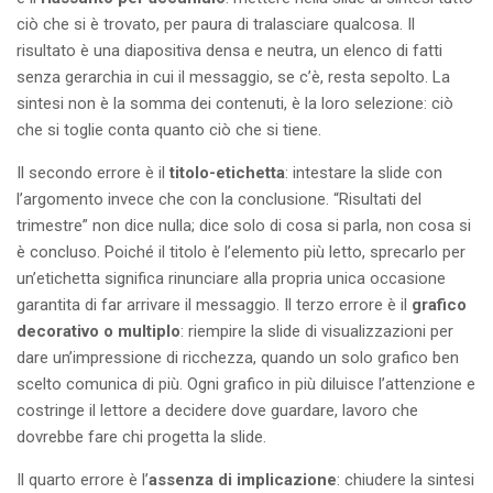
ciò che si è trovato, per paura di tralasciare qualcosa. Il
risultato è una diapositiva densa e neutra, un elenco di fatti
senza gerarchia in cui il messaggio, se c’è, resta sepolto. La
sintesi non è la somma dei contenuti, è la loro selezione: ciò
che si toglie conta quanto ciò che si tiene.
Il secondo errore è il
titolo-etichetta
: intestare la slide con
l’argomento invece che con la conclusione. “Risultati del
trimestre” non dice nulla; dice solo di cosa si parla, non cosa si
è concluso. Poiché il titolo è l’elemento più letto, sprecarlo per
un’etichetta significa rinunciare alla propria unica occasione
garantita di far arrivare il messaggio. Il terzo errore è il
grafico
decorativo o multiplo
: riempire la slide di visualizzazioni per
dare un’impressione di ricchezza, quando un solo grafico ben
scelto comunica di più. Ogni grafico in più diluisce l’attenzione e
costringe il lettore a decidere dove guardare, lavoro che
dovrebbe fare chi progetta la slide.
Il quarto errore è l’
assenza di implicazione
: chiudere la sintesi