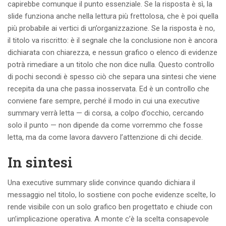
capirebbe comunque il punto essenziale. Se la risposta è sì, la
slide funziona anche nella lettura più frettolosa, che è poi quella
più probabile ai vertici di un’organizzazione. Se la risposta è no,
il titolo va riscritto: è il segnale che la conclusione non è ancora
dichiarata con chiarezza, e nessun grafico o elenco di evidenze
potrà rimediare a un titolo che non dice nulla. Questo controllo
di pochi secondi è spesso ciò che separa una sintesi che viene
recepita da una che passa inosservata. Ed è un controllo che
conviene fare sempre, perché il modo in cui una executive
summary verrà letta — di corsa, a colpo d’occhio, cercando
solo il punto — non dipende da come vorremmo che fosse
letta, ma da come lavora davvero l’attenzione di chi decide.
In sintesi
Una executive summary slide convince quando dichiara il
messaggio nel titolo, lo sostiene con poche evidenze scelte, lo
rende visibile con un solo grafico ben progettato e chiude con
un’implicazione operativa. A monte c’è la scelta consapevole