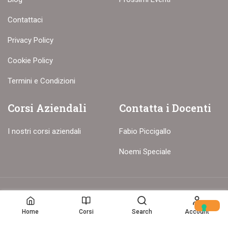
Contattaci
Privacy Policy
Cookie Policy
Termini e Condizioni
Corsi Aziendali
Contatta i Docenti
I nostri corsi aziendali
Fabio Piccigallo
Noemi Speciale
© Copyright – 2017-26 Delion srls – Tutti i diritti riservati
Home
Corsi
Search
Account
Home