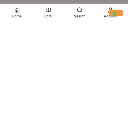
© Copyright – 2017-26 Delion srls – Tutti i diritti riservati
Home
Corsi
Search
Account
Home
(c) Data Storytelling 2025-2025
VUOI UN CORSO AZIENDALE
PERSONALIZZATO?