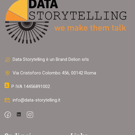
Data Storytelling è un Brand Delion srls
Via Cristoforo Colombo 456, 00142 Roma
P IVA 14456891002
info@data-storytelling.it