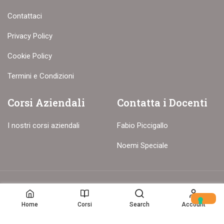
Contattaci
Privacy Policy
Cookie Policy
Termini e Condizioni
Corsi Aziendali
Contatta i Docenti
I nostri corsi aziendali
Fabio Piccigallo
Noemi Speciale
© Copyright – 2017-26 Delion srls – Tutti i diritti riservati
Home
Corsi
Search
Account
Home