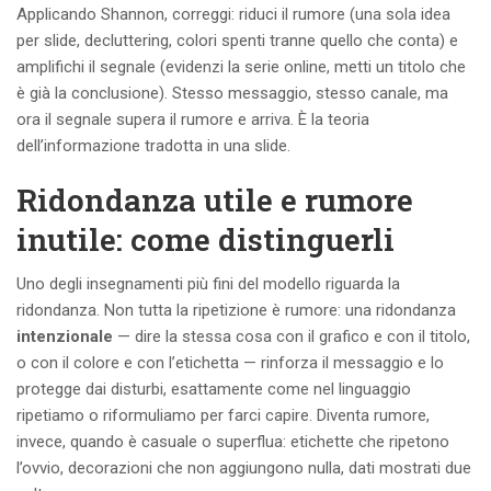
Applicando Shannon, correggi: riduci il rumore (una sola idea
per slide, decluttering, colori spenti tranne quello che conta) e
amplifichi il segnale (evidenzi la serie online, metti un titolo che
è già la conclusione). Stesso messaggio, stesso canale, ma
ora il segnale supera il rumore e arriva. È la teoria
dell’informazione tradotta in una slide.
Ridondanza utile e rumore
inutile: come distinguerli
Uno degli insegnamenti più fini del modello riguarda la
ridondanza. Non tutta la ripetizione è rumore: una ridondanza
intenzionale
— dire la stessa cosa con il grafico e con il titolo,
o con il colore e con l’etichetta — rinforza il messaggio e lo
protegge dai disturbi, esattamente come nel linguaggio
ripetiamo o riformuliamo per farci capire. Diventa rumore,
invece, quando è casuale o superflua: etichette che ripetono
l’ovvio, decorazioni che non aggiungono nulla, dati mostrati due