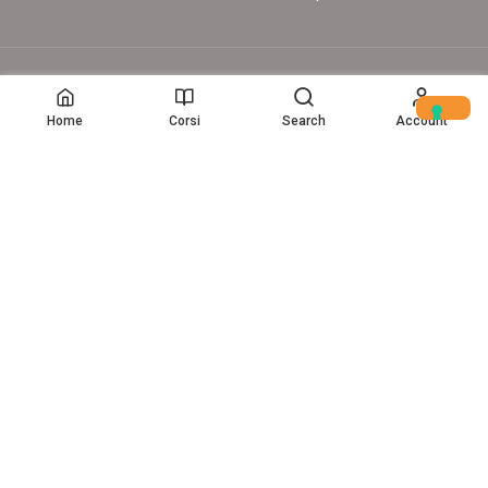
© Copyright – 2017-26 Delion srls – Tutti i diritti riservati
Home
Corsi
Search
Account
Home
(c) Data Storytelling 2025-2025
VUOI UN CORSO AZIENDALE