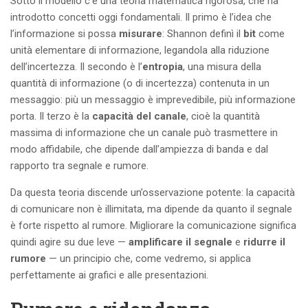
Sotto il modello c’è una teoria matematica rigorosa, che ha
introdotto concetti oggi fondamentali. Il primo è l’idea che
l’informazione si possa
misurare
: Shannon definì il
bit
come
unità elementare di informazione, legandola alla riduzione
dell’incertezza. Il secondo è l’
entropia
, una misura della
quantità di informazione (o di incertezza) contenuta in un
messaggio: più un messaggio è imprevedibile, più informazione
porta. Il terzo è la
capacità del canale
, cioè la quantità
massima di informazione che un canale può trasmettere in
modo affidabile, che dipende dall’ampiezza di banda e dal
rapporto tra segnale e rumore.
Da questa teoria discende un’osservazione potente: la capacità
di comunicare non è illimitata, ma dipende da quanto il segnale
è forte rispetto al rumore. Migliorare la comunicazione significa
quindi agire su due leve —
amplificare il segnale
e
ridurre il
rumore
— un principio che, come vedremo, si applica
perfettamente ai grafici e alle presentazioni.