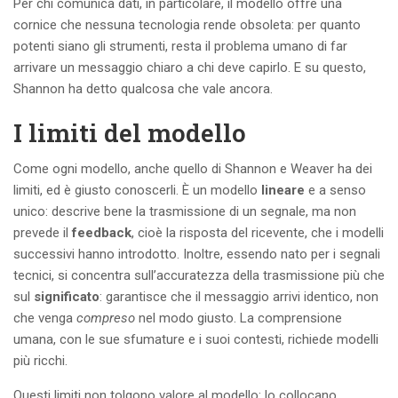
Per chi comunica dati, in particolare, il modello offre una
cornice che nessuna tecnologia rende obsoleta: per quanto
potenti siano gli strumenti, resta il problema umano di far
arrivare un messaggio chiaro a chi deve capirlo. E su questo,
Shannon ha detto qualcosa che vale ancora.
I limiti del modello
Come ogni modello, anche quello di Shannon e Weaver ha dei
limiti, ed è giusto conoscerli. È un modello
lineare
e a senso
unico: descrive bene la trasmissione di un segnale, ma non
prevede il
feedback
, cioè la risposta del ricevente, che i modelli
successivi hanno introdotto. Inoltre, essendo nato per i segnali
tecnici, si concentra sull’accuratezza della trasmissione più che
sul
significato
: garantisce che il messaggio arrivi identico, non
che venga
compreso
nel modo giusto. La comprensione
umana, con le sue sfumature e i suoi contesti, richiede modelli
più ricchi.
Questi limiti non tolgono valore al modello: lo collocano.