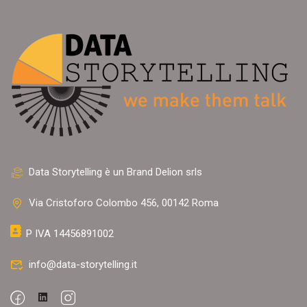
Data Storytelling è un Brand Delion srls
Via Cristoforo Colombo 456, 00142 Roma
P IVA 14456891002
info@data-storytelling.it