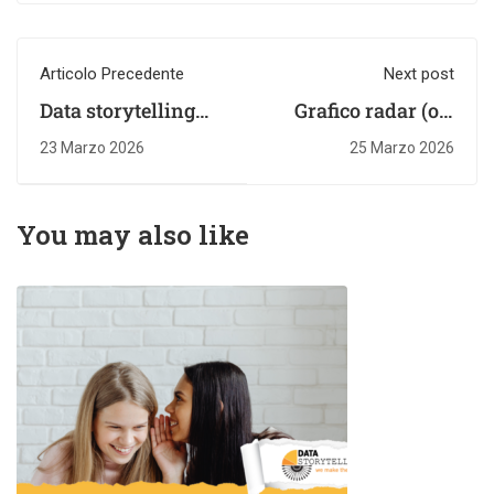
Articolo Precedente
Next post
Data storytelling
Grafico radar (o a
nel 2026: la guida
ragnatela): cos'è,
23 Marzo 2026
25 Marzo 2026
per influenzare le
quando usarlo e
decisioni aziendali
come crearlo
You may also like