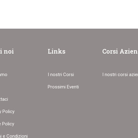
i noi
Links
Corsi Azien
iamo
I nostri Corsi
I nostri corsi azie
Prossimi Eventi
taci
 AZIENDALE PERSONALI
y Policy
i la nostra offerta dedicata alle imprese!
 Policy
i e Condizioni