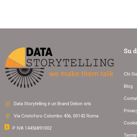
Su d
Chi S
Blog
Contat
VUOI UN CORSO
Data Storytelling è un Brand Delion srls
Privac
Via Cristoforo Colombo 456, 00142 Roma
Scopr
Cookie
P IVA 14456891002
Termin