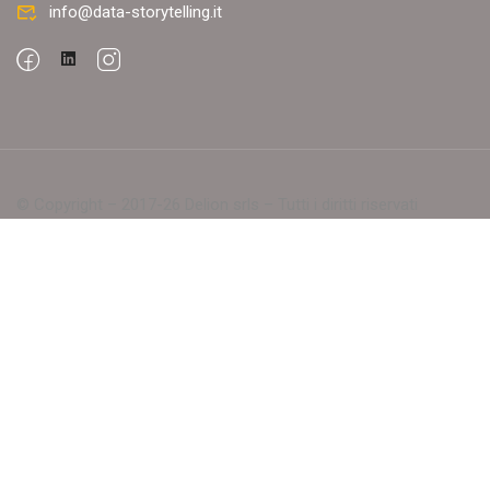
info@data-storytelling.it
© Copyright – 2017-26 Delion srls – Tutti i diritti riservati
(c) Data Storytelling 2025-2025