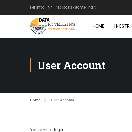
Per info:
info@data-storytelling.it
HOME
I NOSTRI
User Account
Home
User Account
You are not
login