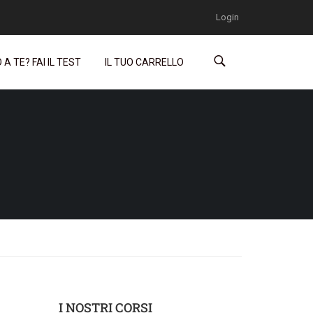
Login
A TE? FAI IL TEST
IL TUO CARRELLO
I NOSTRI CORSI