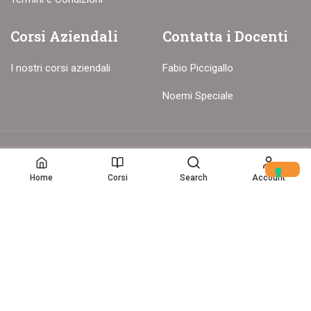
Corsi Aziendali
Contatta i Docenti
I nostri corsi aziendali
Fabio Piccigallo
Noemi Speciale
© Copyright – 2017-26 Delion srls – Tutti i diritti riservati
Home
Corsi
Search
Account
Home
(c) Data Storytelling 2025-2025