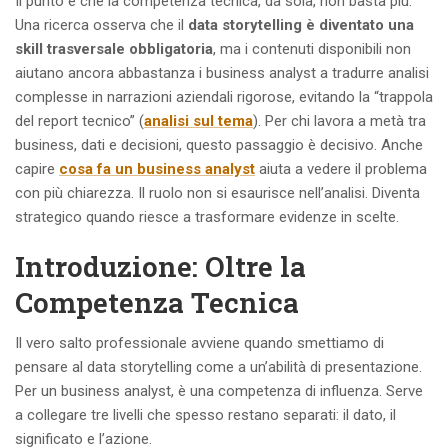
Il punto è che la competenza tecnica, da sola, non basta più.
Una ricerca osserva che il
data storytelling è diventato una
skill trasversale obbligatoria
, ma i contenuti disponibili non
aiutano ancora abbastanza i business analyst a tradurre analisi
complesse in narrazioni aziendali rigorose, evitando la “trappola
del report tecnico” (
analisi sul tema
). Per chi lavora a metà tra
business, dati e decisioni, questo passaggio è decisivo. Anche
capire
cosa fa un business analyst
aiuta a vedere il problema
con più chiarezza. Il ruolo non si esaurisce nell’analisi. Diventa
strategico quando riesce a trasformare evidenze in scelte.
Introduzione: Oltre la
Competenza Tecnica
Il vero salto professionale avviene quando smettiamo di
pensare al data storytelling come a un’abilità di presentazione.
Per un business analyst, è una competenza di influenza. Serve
a collegare tre livelli che spesso restano separati: il dato, il
significato e l’azione.