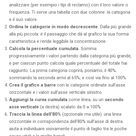
analizzare (per esempio i tipi di reclamo) con il loro valore o
frequenza. Ti serve una tabella con due colonne: la categoria
e il suo valore.
Ordina le categorie in modo decrescente.
Dalla più grande
alla più piccola: è il passaggio che dà al grafico la sua forma
caratteristica e rende leggibile la concentrazione.
Calcola la percentuale cumulata.
Somma
progressivamente i valori partendo dalla categoria più grande,
e per ciascun punto calcola quale percentuale del totale hai
raggiunto. La prima categoria coprirà, poniamo, il 40%;
sommando la seconda arrivi al 65%; e così via fino al 100%.
Crea il grafico a barre
con le categorie ordinate sull’asse
orizzontale e i valori sull’asse verticale sinistro.
Aggiungi la curva cumulata
come linea, su un
secondo
asse verticale
(a destra) scalato da 0 a 100%.
Traccia la linea dell’80%
(opzionale ma utile): una linea
orizzontale in corrispondenza dell’80% sull’asse di destra
aiuta a individuare visivamente il punto di taglio tra le poche
cause vitali e le molte banali.