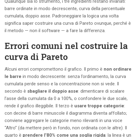
Qualunque sia lo strumento, i tre ingredienti restano invariati:
barre ordinate in modo decrescente, curva della percentuale
cumulata, doppio asse. Padroneggiare la logica una volta
significa saper costruire una curva di Pareto ovunque, perché è
il metodo — non il software — a fare la differenza.
Errori comuni nel costruire la
curva di Pareto
Alcuni errori compromettono il grafico. Il primo è
non ordinare
le barre
in modo decrescente: senza l’ordinamento, la curva
cumulata perde senso e la concentrazione non si vede. Il
secondo è
sbagliare il doppio asse
: dimenticare di scalare
l’asse della cumulata da 0 a 100%, o confondere le due scale,
rende il grafico illeggibile. Il terzo è
usare troppe categorie
:
con decine di barre minuscole il diagramma diventa affollato;
conviene aggregare le categorie meno rilevanti in una voce
“Altro” (da mettere però in fondo, non ordinata con le altre). Il
quarto è
prendere l’80% come una soglia rigida
: la linea è un