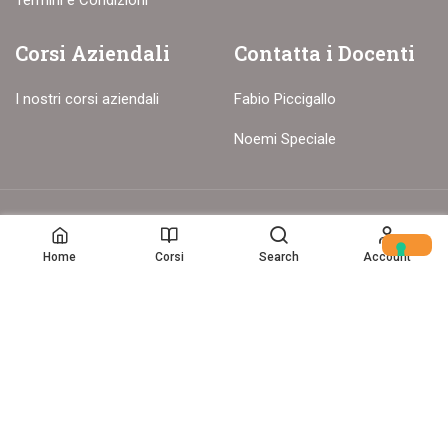
Termini e Condizioni
Corsi Aziendali
Contatta i Docenti
I nostri corsi aziendali
Fabio Piccigallo
Noemi Speciale
© Copyright – 2017-26 Delion srls – Tutti i diritti riservati
Home
Corsi
Search
Account
Home
(c) Data Storytelling 2025-2025