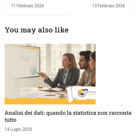
cosa fa, quali
grafico a barre?
11 Febbraio 2026
13 Febbraio 2026
competenze
cosa scegliere per
servono e come
la data
diventarlo
visualization delle
You may also like
relazioni temporali
Analisi dei dati: quando la statistica non racconta
tutto
14 Luglio 2026