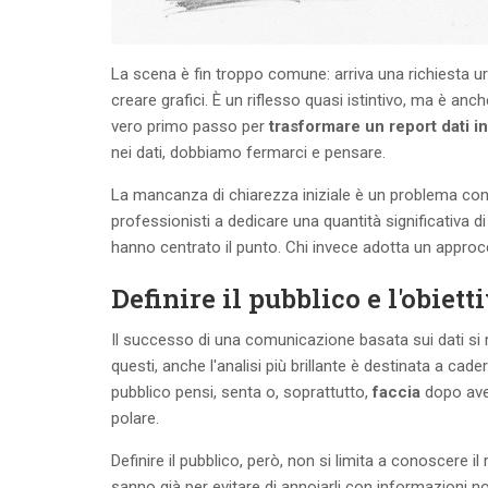
La scena è fin troppo comune: arriva una richiesta ur
creare grafici. È un riflesso quasi istintivo, ma è anc
vero primo passo per
trasformare un report dati in
nei dati, dobbiamo fermarci e pensare.
La mancanza di chiarezza iniziale è un problema conc
professionisti a dedicare una quantità significativa d
hanno centrato il punto. Chi invece adotta un approcci
Definire il pubblico e l'obiett
Il successo di una comunicazione basata sui dati si 
questi, anche l'analisi più brillante è destinata a cad
pubblico pensi, senta o, soprattutto,
faccia
dopo aver
polare.
Definire il pubblico, però, non si limita a conoscere
sanno già per evitare di annoiarli con informazioni not