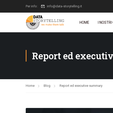
Per info:
info@data-storytelling.it
HOME
I NOSTRI
Report ed execut
Home
Blog
Report ed executive summary