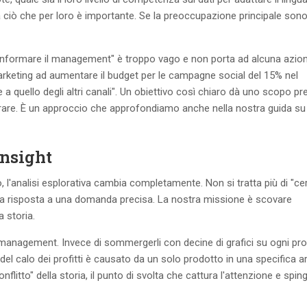
 a ciò che per loro è importante. Se la preoccupazione principale sono 
. "Informare il management" è troppo vago e non porta ad alcuna azio
arketing ad aumentare il budget per le campagne social del 15% nel
a quello degli altri canali". Un obiettivo così chiaro dà uno scopo pr
trare. È un approccio che approfondiamo anche nella nostra guida s
insight
, l'analisi esplorativa cambia completamente. Non si tratta più di "ce
e la risposta a una domanda precisa. La nostra missione è scovare
a storia.
p management. Invece di sommergerli con decine di grafici su ogni pro
del calo dei profitti è causato da un solo prodotto in una specifica a
onflitto" della storia, il punto di svolta che cattura l'attenzione e spin