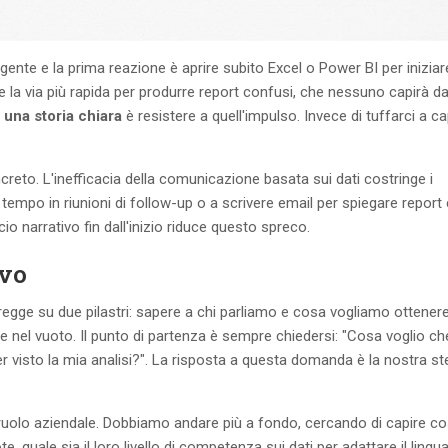
gente e la prima reazione è aprire subito Excel o Power BI per iniziar
he la via più rapida per produrre report confusi, che nessuno capirà da
 una storia chiara
è resistere a quell'impulso. Invece di tuffarci a ca
reto. L'inefficacia della comunicazione basata sui dati costringe i
i tempo in riunioni di follow-up o a scrivere email per spiegare repor
o narrativo fin dall'inizio riduce questo spreco.
ivo
regge su due pilastri: sapere a chi parliamo e cosa vogliamo ottener
ere nel vuoto. Il punto di partenza è sempre chiedersi: "Cosa voglio ch
 visto la mia analisi?". La risposta a questa domanda è la nostra ste
 il ruolo aziendale. Dobbiamo andare più a fondo, cercando di capire c
e, quale sia il loro livello di competenza sui dati per adattare il lingu