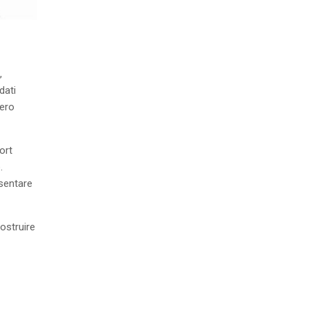
,
dati
mero
ort
.
esentare
costruire