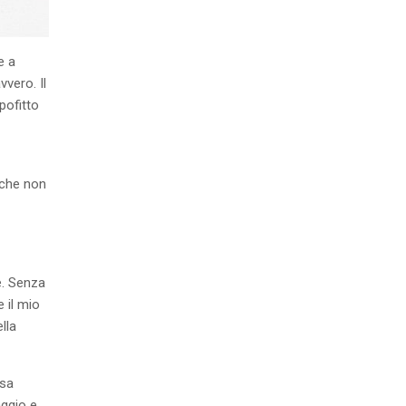
e a
vvero. Il
pofitto
t che non
e. Senza
e il mio
lla
osa
aggio e