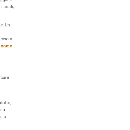
i costi,
ne. Un
eciso a
u
come
rcare
dotto,
rea
ge a