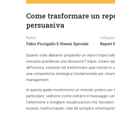
Come trasformare un repor
persuasiva
Autori
Categori
Fabio Piccigallo E Noemi Speciale
Report 
Quante volte abbiamo preparato un report impeccabile,
nessuno prendesse una decisione? Saper creare report
differenza, consiste nel trasformare quei numeri in un
una competenza strategica fondamentale per chiunque
management.
In questa guida mostreremo un metodo pratico per trad
particolare, vedremo come estrarre il messaggio centr
l’attenzione e scegliere visualizzazioni che facciano c
incisive, trasformando i dati da semplice informazio