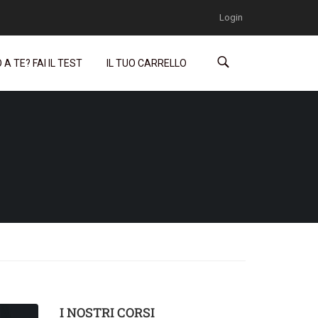
Login
A TE? FAI IL TEST
IL TUO CARRELLO
I NOSTRI CORSI