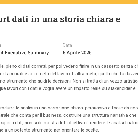
t dati in una storia chiara e
a
Data
Ed Executive Summary
6 Aprile 2026
 pieno di dati corretti, per poi vederlo finire in un cassetto senza c
 accurati è solo metà del lavoro. L'altra metà, quella che fa davver
o strumento che guidi le decisioni. Non si tratta di un vezzo artistic
 lavori con i dati e voglia avere un impatto reale su stakeholder e
urre le analisi in una narrazione chiara, persuasiva e facile da rico
ale che conta per il business, costruire una struttura narrativa che 
apire i dati, non solo mostrarli. L'obiettivo è rendere le analisi final
ne a un potente strumento per orientare le scelte.