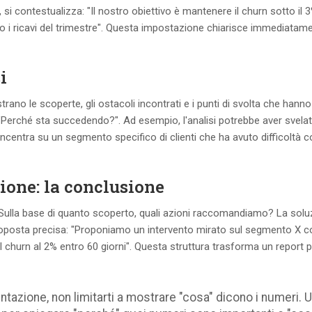
", si contestualizza: "Il nostro obiettivo è mantenere il churn sotto il 
hio i ricavi del trimestre". Questa impostazione chiarisce immediatam
i
strano le scoperte, gli ostacoli incontrati e i punti di svolta che hanno
"Perché sta succedendo?". Ad esempio, l'analisi potrebbe aver svelat
ncentra su un segmento specifico di clienti che ha avuto difficoltà 
ione: la conclusione
Sulla base di quanto scoperto, quali azioni raccomandiamo? La solu
proposta precisa: "Proponiamo un intervento mirato sul segmento X 
il churn al 2% entro 60 giorni". Questa struttura trasforma un report 
ntazione, non limitarti a mostrare "cosa" dicono i numeri. 