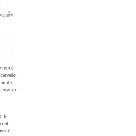
o non è
cervello
 mente
il nostro
, è
e nel
isivo"