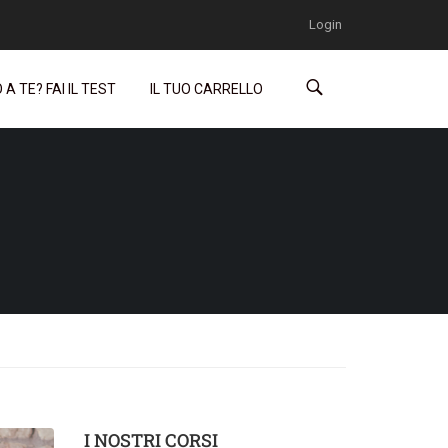
Login
A TE? FAI IL TEST
IL TUO CARRELLO
I NOSTRI CORSI