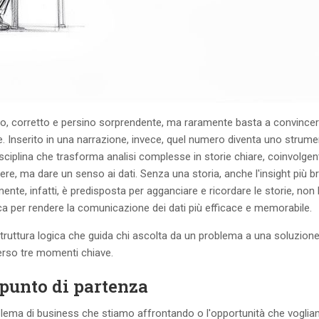
so, corretto e persino sorprendente, ma raramente basta a convince
. Inserito in una narrazione, invece, quel numero diventa uno strum
disciplina che trasforma analisi complesse in storie chiare, coinvolgent
ere, ma dare un senso ai dati. Senza una storia, anche l'insight più br
ente, infatti, è predisposta per agganciare e ricordare le storie, non l
stica per rendere la comunicazione dei dati più efficace e memorabile.
a struttura logica che guida chi ascolta da un problema a una soluzione
verso tre momenti chiave.
 punto di partenza
problema di business che stiamo affrontando o l'opportunità che vogli