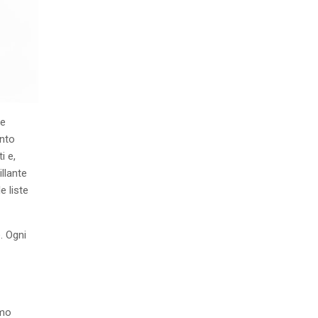
re
ento
i e,
illante
e liste
. Ogni
amo