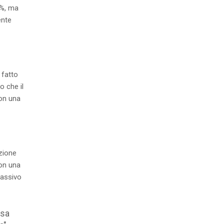
3%, ma
ente
 fatto
o che il
con una
zione
con una
passivo
Usa