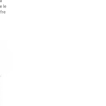
a"
e le
fre