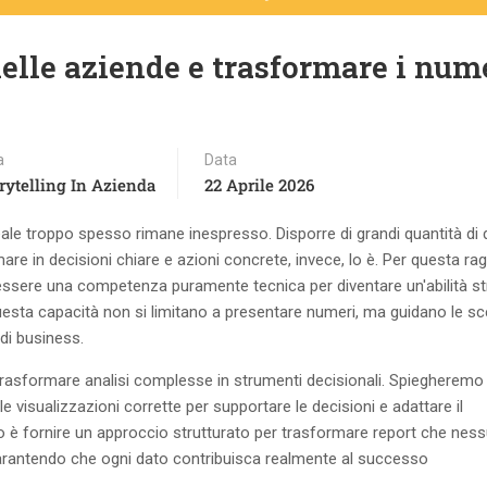
elle aziende e trasformare i num
a
Data
rytelling In Azienda
22 Aprile 2026
reale troppo spesso rimane inespresso. Disporre di grandi quantità di 
are in decisioni chiare e azioni concrete, invece, lo è. Per questa rag
essere una competenza puramente tecnica per diventare un'abilità st
esta capacità non si limitano a presentare numeri, ma guidano le sce
 di business.
 trasformare analisi complesse in strumenti decisionali. Spiegherem
 le visualizzazioni corrette per supportare le decisioni e adattare il
ivo è fornire un approccio strutturato per trasformare report che nes
 garantendo che ogni dato contribuisca realmente al successo