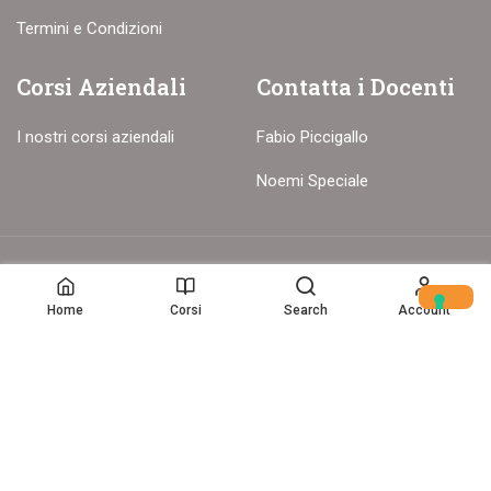
Termini e Condizioni
Corsi Aziendali
Contatta i Docenti
I nostri corsi aziendali
Fabio Piccigallo
Noemi Speciale
© Copyright – 2017-26 Delion srls – Tutti i diritti riservati
Home
Corsi
Search
Account
Home
(c) Data Storytelling 2025-2025