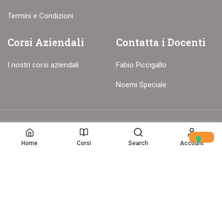
Termini e Condizioni
Corsi Aziendali
Contatta i Docenti
I nostri corsi aziendali
Fabio Piccigallo
Noemi Speciale
© Copyright – 2017-26 Delion srls – Tutti i diritti riservati
Home
Corsi
Search
Account
Home
(c) Data Storytelling 2025-2025