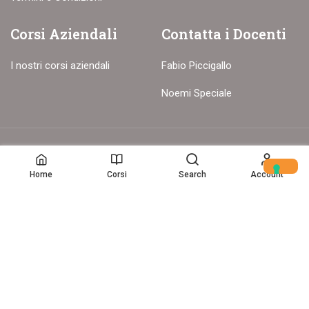
Corsi Aziendali
Contatta i Docenti
I nostri corsi aziendali
Fabio Piccigallo
Noemi Speciale
© Copyright – 2017-26 Delion srls – Tutti i diritti riservati
Home
Corsi
Search
Account
Home
(c) Data Storytelling 2025-2025