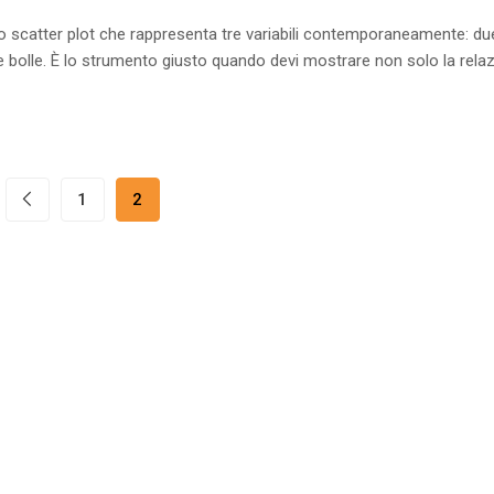
ello scatter plot che rappresenta tre variabili contemporaneamente: du
le bolle. È lo strumento giusto quando devi mostrare non solo la rela
1
2