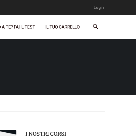
Login
A TE? FAI IL TEST
IL TUO CARRELLO
I NOSTRI CORSI