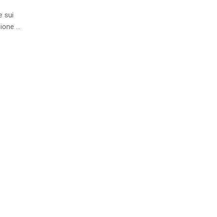
e sui
zione …