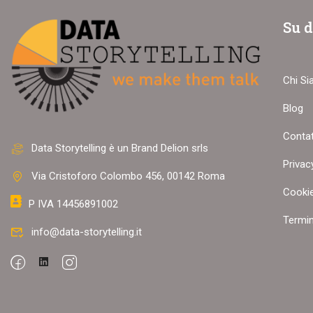
Su d
Chi S
Blog
Contat
VUOI UN CORSO
Data Storytelling è un Brand Delion srls
Privac
Via Cristoforo Colombo 456, 00142 Roma
Scopr
Cookie
P IVA 14456891002
Termin
info@data-storytelling.it