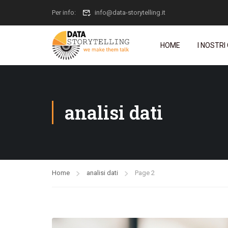
Per info:
info@data-storytelling.it
HOME
I NOSTRI
analisi dati
Home
analisi dati
Page 2