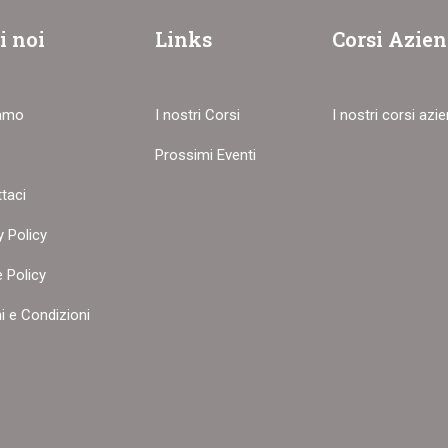
i noi
Links
Corsi Azien
iamo
I nostri Corsi
I nostri corsi azie
Prossimi Eventi
taci
 AZIENDALE PERSONALI
y Policy
i la nostra offerta dedicata alle imprese!
 Policy
i e Condizioni
CLICCA QUI